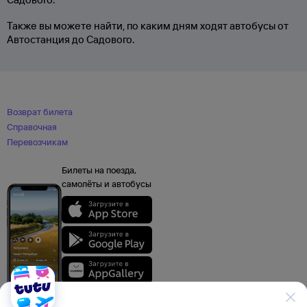
Также вы можете найти, по каким дням ходят автобусы от
Автостанция до Садового.
Возврат билета
Справочная
Перевозчикам
Билеты на поезда,
самолёты и автобусы