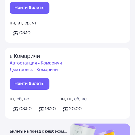
Найти билеты
пн
,
вт
,
ср
,
чт
08:10
в Комаричи
Автостанция - Комаричи
Дмитровск - Комаричи
Найти билеты
пт
,
сб
,
вс
пн
,
пт
,
сб
,
вс
08:50
18:20
20:00
Билеты на поезд с кешбэком