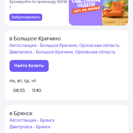
и Даламане
Бронируйте по промокоду WOW-
1
Забронировать
в Большое Кричино
Автостанция - Большое Кричино, Орловская область
Дмитровск - Большое Кричино, Орловская область
Найти билеты
пн
,
вт
,
ср
,
чт
08:35
11:40
в Брянск
Автостанция - Брянск
Дмитровск - Брянск