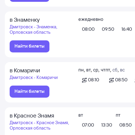
в Знаменку
ежедневно
Дмитровск - Знаменка,
08:00
09:50
16:40
Орловская область
Найти билеты
в Комаричи
пн
,
вт
,
ср
,
чт
пт
,
сб
,
вс
Дмитровск - Комаричи
08:10
08:50
Найти билеты
в Красное Знамя
вт
пт
Дмитровск - Красное Знамя,
07:00
13:30
08:50
Орловская область