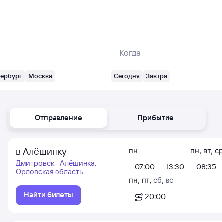
Когда
тербург
Москва
Сегодня
Завтра
Отправление
Прибытие
в Алёшинку
пн
пн
,
вт
,
с
Дмитровск - Алёшинка,
07:00
13:30
08:35
Орловская область
пн
,
пт
,
сб
,
вс
Найти билеты
20:00