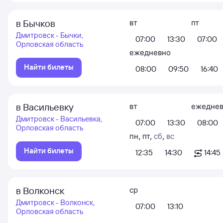
в Бычков
вт
пт
Дмитровск - Бычки,
07:00
13:30
07:00
Орловская область
ежедневно
Найти билеты
08:00
09:50
16:40
в Васильевку
вт
ежедне
Дмитровск - Васильевка,
07:00
13:30
08:00
Орловская область
пн
,
пт
,
сб
,
вс
Найти билеты
12:35
14:30
14:45
в Волконск
ср
Дмитровск - Волконск,
07:00
13:10
Орловская область