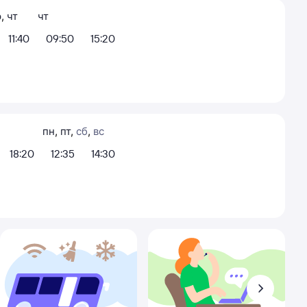
р
,
чт
чт
11:40
09:50
15:20
пн
,
пт
,
сб
,
вс
18:20
12:35
14:30