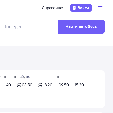
Справочная
Войти
Найти автобусы
Кто едет
р
,
чт
пт
,
сб
,
вс
чт
11:40
08:50
18:20
09:50
15:20