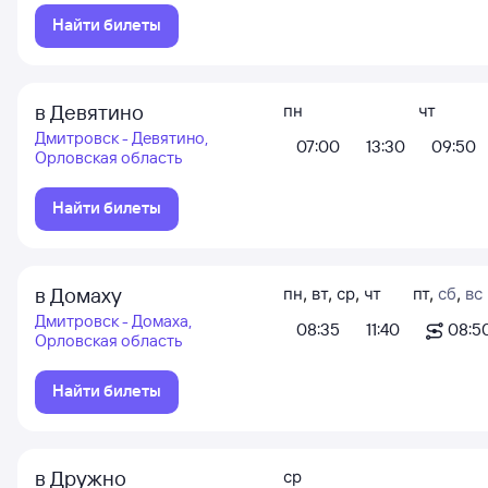
Найти билеты
в Девятино
пн
чт
Дмитровск - Девятино,
07:00
13:30
09:50
Орловская область
Найти билеты
в Домаху
пн
,
вт
,
ср
,
чт
пт
,
сб
,
вс
Дмитровск - Домаха,
08:35
11:40
08:5
Орловская область
Найти билеты
в Дружно
ср