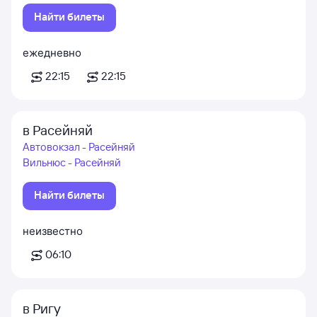
Найти билеты
ежедневно
22:15
22:15
в Расейняй
Автовокзал - Расейняй
Вильнюс - Расейняй
Найти билеты
неизвестно
06:10
в Ригу