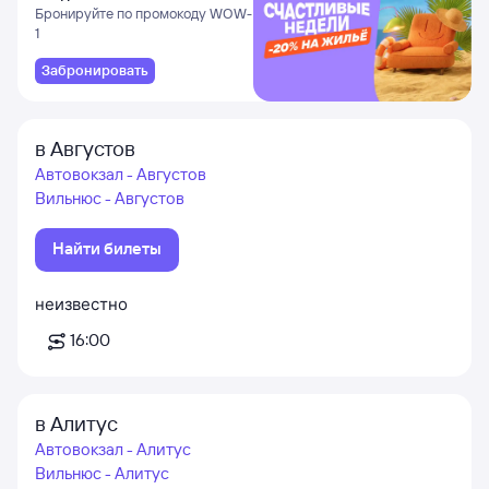
и Даламане
Бронируйте по промокоду WOW-
1
Забронировать
в Августов
Автовокзал - Августов
Вильнюс - Августов
Найти билеты
неизвестно
16:00
в Алитус
Автовокзал - Алитус
Вильнюс - Алитус