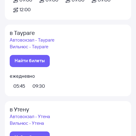
12:00
в Таураге
Автовокзал - Таураге
Вильнюс - Таураге
Найти билеты
ежедневно
05:45
09:30
в Утену
Автовокзал - Утена
Вильнюс - Утена