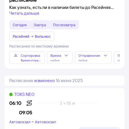
Как узнать, есть ли в наличии билеты до Расейняя
Читать дальше
Сегодня
Завтра
Послезавтра
Расейняй
→
Вильнюс
Расписание по местному времени
Сортировка
Время
Отправление
Прибы
Время отправления
любое
любое
любое
Расписание
изменено
16 июня 2025
TOKS NEO
06:10
2 ч 55 м
09:05
Автовокзал
–
Автовокзал