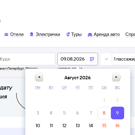
ы
Отели
Электрички
Туры
Аренда авто
Спр
1
пассажи
анкт-Петербург
,
Москва
сегодня,
завтра
Август 2026
дату
ПН
ВТ
СР
ЧТ
ПТ
СБ
ВС
ния
1
2
3
4
5
6
7
8
9
10
11
12
13
14
15
16
Верни билет в личном кабинете