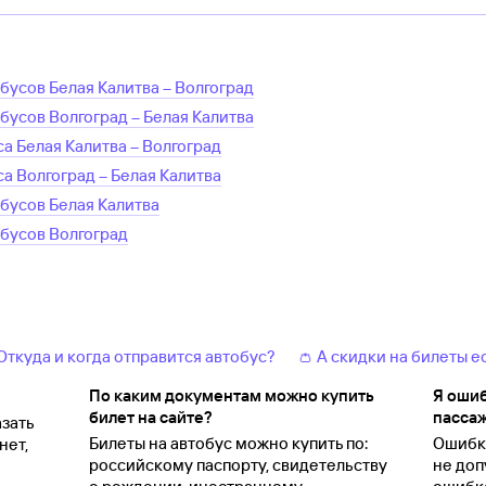
обусов
Белая Калитва
–
Волгоград
обусов
Волгоград
–
Белая Калитва
са
Белая Калитва
–
Волгоград
са
Волгоград
–
Белая Калитва
обусов
Белая Калитва
обусов
Волгоград
 Откуда и когда отправится автобус?
👛 А скидки на билеты е
По каким документам можно купить
Я ошиб
билет на сайте?
пассаж
зать
Билеты на автобус можно купить по:
Ошибки
нет,
российскому паспорту, свидетельству
не доп