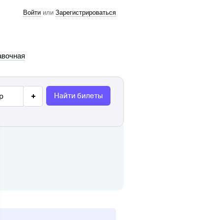
Войти
или
Зарегистрироваться
авочная
Найти билеты
р