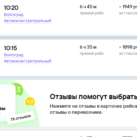
10:20
6 ч 45 м
~
1949
р
прямой рейс
за
1
пасс
Волгоград
Автовокзал Центральный
10:15
6 ч 35 м
~
1898
р
прямой рейс
за
1
пасс
Волгоград
Автовокзал Центральный
Отзывы помогут выбрать
Нажмите на отзывы в карточке рейса
отзывы о перевозчике.