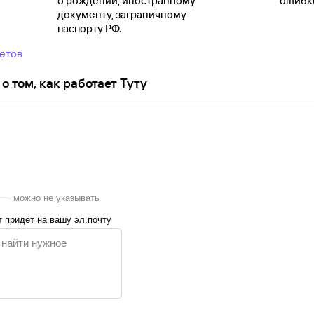
о
рождении, иностранному
ошибко
документу, заграничному
паспорту
РФ.
ветов
о том, как работает Туту
можно не указывать
 придёт на вашу эл.почту