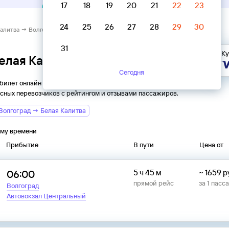
17
18
19
20
21
22
23
24
25
26
27
28
29
30
Калитва → Волгоград
31
Ку
Белая Калитва → Волгоград
Сегодня
 билет онлайн на автобус из
Белой Калитвы
в
Волгоград
.
сных перевозчиков с рейтингом и отзывами пассажиров.
Волгоград → Белая Калитва
ому времени
Прибытие
В пути
Цена от
06:00
5 ч 45 м
~
1659
р
прямой рейс
за
1
пасс
Волгоград
Автовокзал Центральный