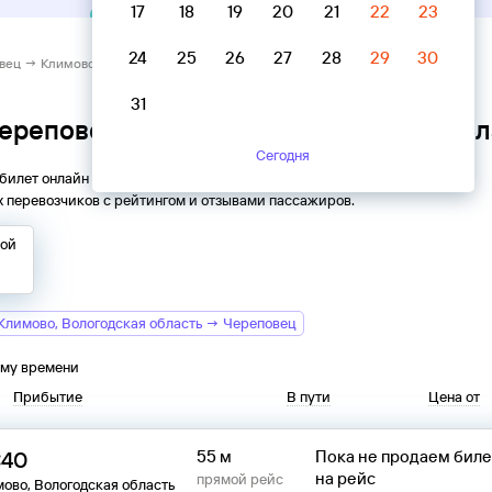
17
18
19
20
21
22
23
24
25
26
27
28
29
30
вец → Климово, Вологодская область
31
Череповец → Климово, Вологодская обл
Сегодня
 билет онлайн на автобус из
Череповца
в
Климово
. Все
 перевозчиков с рейтингом и отзывами пассажиров.
той
Климово, Вологодская область → Череповец
ому времени
Прибытие
В пути
Цена от
:40
55 м
Пока не продаем бил
на рейс
прямой рейс
ово, Вологодская область