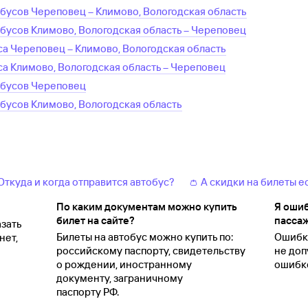
обусов
Череповец
–
Климово, Вологодская область
обусов
Климово, Вологодская область
–
Череповец
са
Череповец
–
Климово, Вологодская область
са
Климово, Вологодская область
–
Череповец
обусов
Череповец
обусов
Климово, Вологодская область
 Откуда и когда отправится автобус?
👛 А скидки на билеты е
По каким документам можно купить
Я ошиб
билет на сайте?
пассаж
зать
Билеты на автобус можно купить по:
Ошибки
нет,
российскому паспорту, свидетельству
не доп
о
рождении, иностранному
ошибко
документу, заграничному
паспорту
РФ.