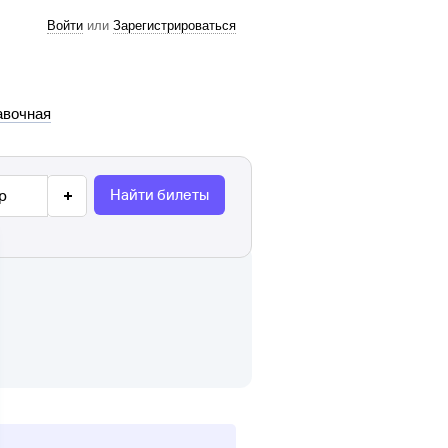
Войти
или
Зарегистрироваться
авочная
Найти билеты
р