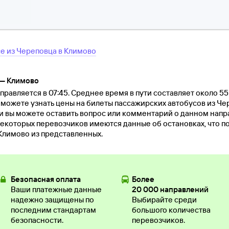
се
из
Череповца
в
Климово
 — Климово
равляется в 07:45. Среднее время в пути составляет около 55
ы можете узнать цены на билеты пассажирских автобусов из Ч
и вы можете оставить вопрос или комментарий о данном нап
екоторых перевозчиков имеются данные об остановках, что п
Климово из представленных.
Безопасная оплата
Более
Ваши платежные данные
20 000 направлений
надежно защищены по
Выбирайте среди
последним стандартам
большого количества
безопасности.
перевозчиков.