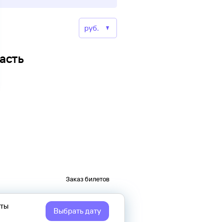
асть
Заказ билетов
еты
Выбрать дату