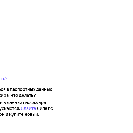
сть?
ся в паспортных данных
ира. Что делать?
 в данных пассажира
ускаются.
Сдайте
билет с
й и купите новый.