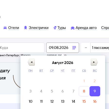
ы
Отели
Электрички
Туры
Аренда авто
Спр
1
пассажи
анкт-Петербург
,
Москва
сегодня,
завтра
Август 2026
дату
ПН
ВТ
СР
ЧТ
ПТ
СБ
ВС
ния
1
2
3
4
5
6
7
8
9
10
11
12
13
14
15
16
Верни билет в личном кабинете