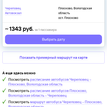
Череповец
Плосково, Вологодская
Автовокзал
область
ост. Плосково
~
1343
руб.
за
1
пассажира
Выбрать дату
Показать примерный маршрут на карте
А еще здесь можно
Посмотреть
расписание автобусов
Череповец
–
Плосково, Вологодская область
Посмотреть
расписание автобусов
Плосково,
Вологодская область
–
Череповец
Посмотреть
маршрут автобуса
Череповец
–
Плосково,
Вологодская область