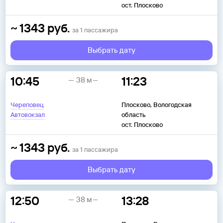
ост. Плосково
~
1343
руб.
за
1
пассажира
Выбрать дату
10:45
11:23
38 м
Череповец
Плосково, Вологодская
Автовокзал
область
ост. Плосково
~
1343
руб.
за
1
пассажира
Выбрать дату
12:50
13:28
38 м