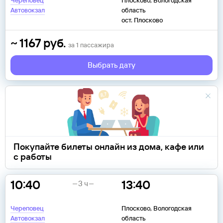
Череповец
Плосково, Вологодская
Автовокзал
область
ост. Плосково
~
1167
руб.
за
1
пассажира
Выбрать дату
Покупайте билеты онлайн из дома, кафе или
с работы
10:40
13:40
3 ч
Череповец
Плосково, Вологодская
Автовокзал
область