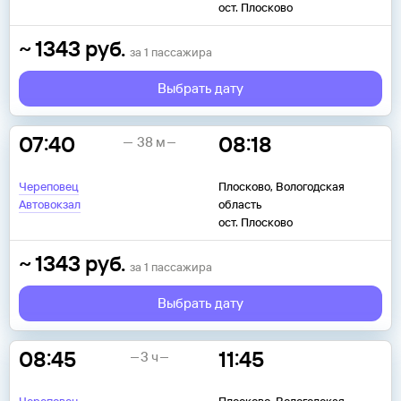
ост. Плосково
~
1343
руб.
за
1
пассажира
Выбрать дату
07:40
08:18
38 м
Череповец
Плосково, Вологодская
Автовокзал
область
ост. Плосково
~
1343
руб.
за
1
пассажира
Выбрать дату
08:45
11:45
3 ч