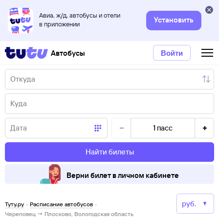
Авиа, ж/д, автобусы и отели
Установить
в приложении
Автобусы
Войти
1
пасс
Найти билеты
Верни билет в личном кабинете
Туту.ру
·
Расписание автобусов
·
Череповец → Плосково, Вологодская область