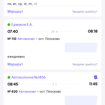
пн
,
вт
,
ср
,
чт
,
пт
,
сб
Маршрут
Увидели ошибку?
Ермаков Е.А.
08:18
07:40
38 м
№
110
Автовокзал
–
ост. Плосково
ежедневно
Маршрут
Увидели ошибку?
Автоколонна №1456
11:45
08:45
3 ч
№
620
Автовокзал
–
ост. Плосково