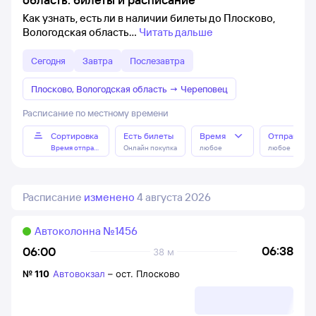
Как узнать, есть ли в наличии билеты до Плосково,
Вологодская область
Читать дальше
Сегодня
Завтра
Послезавтра
Плосково, Вологодская область
→
Череповец
Расписание по местному времени
Сортировка
Есть билеты
Время
Отправлен
Время отправления
Онлайн покупка
любое
любое
Расписание
изменено
4 августа 2026
Автоколонна №1456
06:38
06:00
38 м
№
110
Автовокзал
–
ост. Плосково