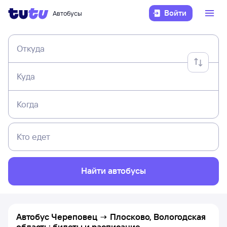
Войти
Автобусы
Откуда
Куда
Когда
Кто едет
Найти автобусы
Автобус Череповец → Плосково, Вологодская
область: билеты и расписание