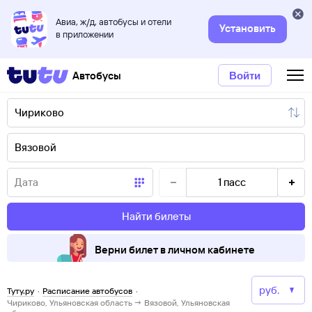
Авиа, ж/д, автобусы и отели
Установить
в приложении
Автобусы
Войти
1
пасс
Найти билеты
Верни билет в личном кабинете
Туту.ру
·
Расписание автобусов
·
Чириково, Ульяновская область → Вязовой, Ульяновская