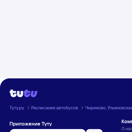
Туту.ру
Расписание автобусов
Чириково, Ульяновская
Ком
Приложение Туту
О на