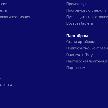
нсии
Промокоды
акты
Программа лояльности
овая информация
Путеводитель по страна
Возврат билета
Партнёрам
Стать партнёром
Подключить объект раз
Реклама на Туту
Партнёрская программа
Партнерам
»
ательна