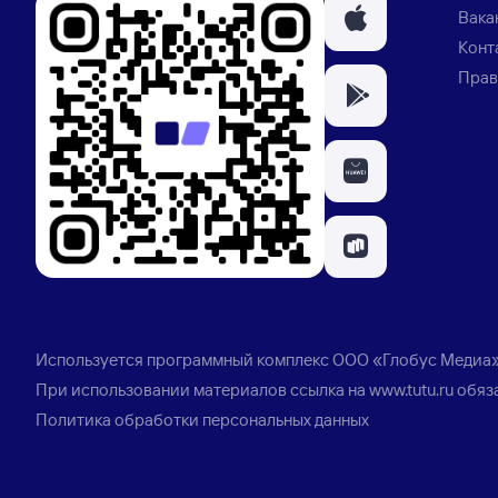
Вака
Конт
Прав
Используется программный комплекс
ООО «Глобус Медиа
При использовании материалов ссылка на
www.tutu.ru
обяз
Политика обработки персональных данных