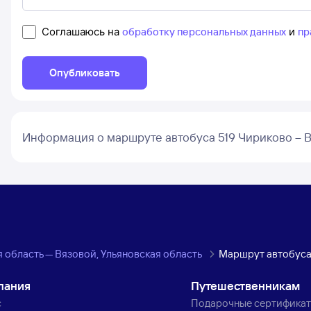
Соглашаюсь на
обработку персональных данных
и
пр
Опубликовать
Информация о маршруте автобуса 519 Чириково – 
 область — Вязовой, Ульяновская область
Маршрут автобуса
пания
Путешественникам
с
Подарочные сертифика