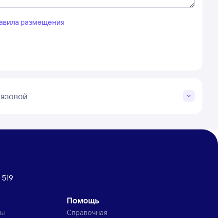
авила размещения
Вязовой
 519
Помощь
ты
Справочная