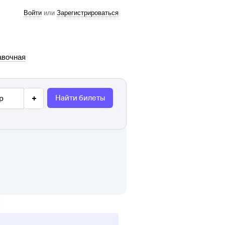
Войти
или
Зарегистрироваться
авочная
Найти билеты
р