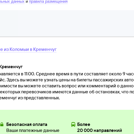
льных данных
и
правила размещения
се
из
Коломыи
в
Кременчуг
 Кременчуг
вляется в 11:00. Среднее время в пути составляет около 9 час
йс. Здесь вы можете узнать цены на билеты пассажирских авто
оимости вы можете оставить вопрос или комментарий о данн
екоторых перевозчиков имеются данные об остановках, что п
еменчуг из представленных.
Безопасная оплата
Более
Ваши платежные данные
20 000 направлений