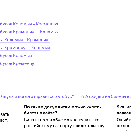
обусов
Коломыя
–
Кременчуг
обусов
Кременчуг
–
Коломыя
са
Коломыя
–
Кременчуг
са
Кременчуг
–
Коломыя
обусов
Коломыя
обусов
Кременчуг
 Откуда и когда отправится автобус?
👛 А скидки на билеты е
По каким документам можно купить
Я ошиб
билет на сайте?
пассаж
зать
Билеты на автобус можно купить по:
Ошибки
нет,
российскому паспорту, свидетельству
не доп