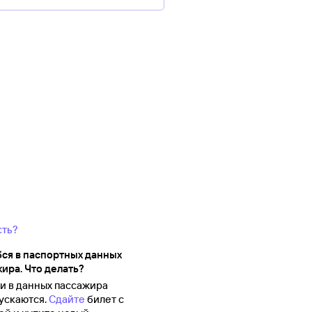
сть?
ся в паспортных данных
ира. Что делать?
 в данных пассажира
ускаются.
Сдайте
билет с