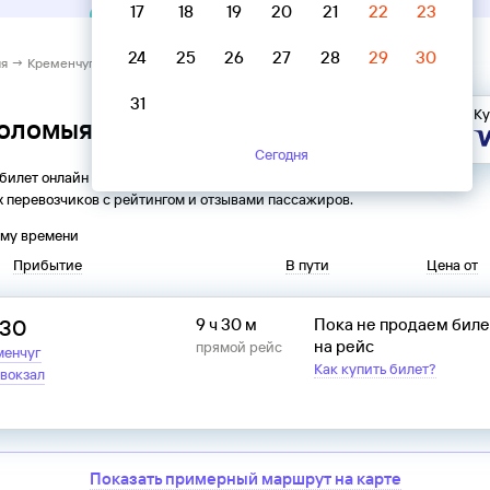
17
18
19
20
21
22
23
24
25
26
27
28
29
30
я → Кременчуг
31
Ку
Коломыя → Кременчуг
Сегодня
 билет онлайн на автобус из
Коломыи
в
Кременчуг
. Все
 перевозчиков с рейтингом и отзывами пассажиров.
ому времени
Прибытие
В пути
Цена от
:30
9 ч 30 м
Пока не продаем бил
на рейс
прямой рейс
менчуг
Как купить билет?
вокзал
Показать примерный маршрут на карте