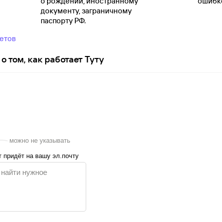
о
рождении, иностранному
ошибко
документу, заграничному
паспорту
РФ.
ветов
о том, как работает Туту
можно не указывать
 придёт на вашу эл.почту