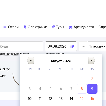
ы
Отели
Электрички
Туры
Аренда авто
Спр
1
пассажи
анкт-Петербург
,
Москва
сегодня,
завтра
Август 2026
дату
ПН
ВТ
СР
ЧТ
ПТ
СБ
ВС
ния
1
2
3
4
5
6
7
8
9
10
11
12
13
14
15
16
Верни билет в личном кабинете