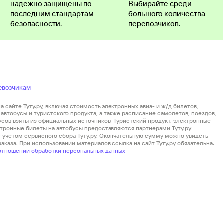
надежно защищены по
Выбирайте среди
последним стандартам
большого количества
безопасности.
перевозчиков.
евозчикам
 сайте Туту.ру, включая стоимость электронных авиа- и ж/д билетов,
автобусы и туристского продукта, а также расписание самолетов, поездов,
усов взяты из официальных источников. Туристский продукт, электронные
ектронные билеты на автобусы предоставляются партнерами Туту.ру
 с учетом сервисного сбора Туту.ру. Окончательную сумму можно увидеть
аказа. При использовании материалов ссылка на сайт Туту.ру обязательна.
отношении обработки персональных данных