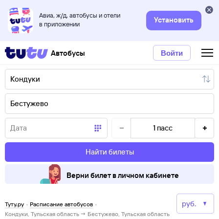
Авиа, ж/д, автобусы и отели
Установить
в приложении
Автобусы
Войти
1
пасс
Найти билеты
Верни билет в личном кабинете
Туту.ру
·
Расписание автобусов
·
Кондуки, Тульская область → Бестужево, Тульская область