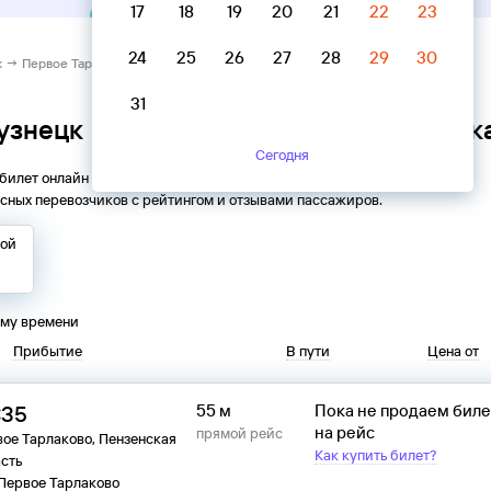
17
18
19
20
21
22
23
24
25
26
27
28
29
30
 → Первое Тарлаково, Пензенская область
31
Кузнецк → Первое Тарлаково, Пензенск
Сегодня
 билет онлайн на автобус из
Кузнецка
в
Первое Тарлаково
.
сных перевозчиков с рейтингом и отзывами пассажиров.
той
ому времени
Прибытие
В пути
Цена от
:35
55 м
Пока не продаем бил
на рейс
прямой рейс
ое Тарлаково, Пензенская
Как купить билет?
сть
 Первое Тарлаково