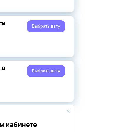
еты
Выбрать дату
еты
Выбрать дату
ом кабинете