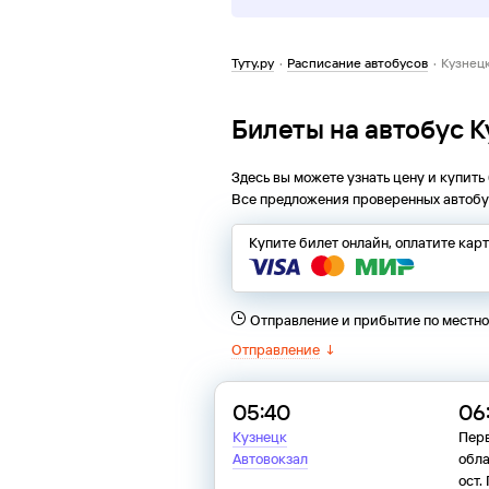
Туту.ру
·
Расписание автобусов
·
Кузнецк
Билеты на автобус 
Здесь вы можете узнать цену и купить
Все предложения проверенных автобу
Купите билет онлайн, оплатите кар
Отправление и прибытие по местн
Отправление
↓
05:40
06
Кузнецк
Перв
Автовокзал
обла
ост.