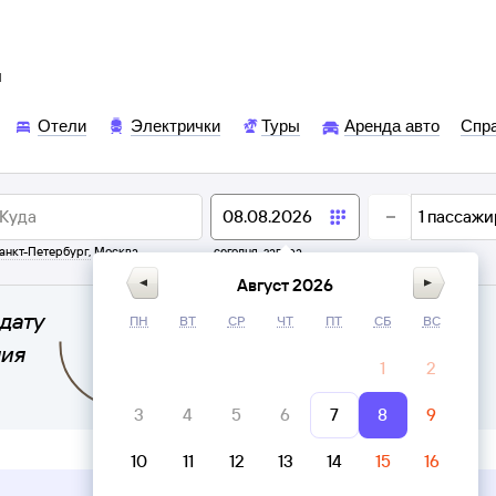
ы
Отели
Электрички
Туры
Аренда авто
Спр
1
пассажи
анкт-Петербург
,
Москва
сегодня,
завтра
Август 2026
дату
ПН
ВТ
СР
ЧТ
ПТ
СБ
ВС
ния
1
2
3
4
5
6
7
8
9
10
11
12
13
14
15
16
Верни билет в личном кабинете