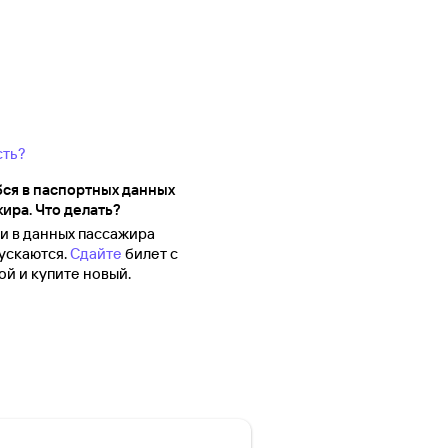
сть?
ся в паспортных данных
ира. Что делать?
 в данных пассажира
ускаются.
Сдайте
билет с
й и купите новый.