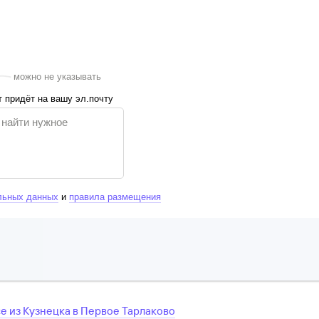
можно не указывать
 придёт на вашу эл.почту
льных данных
и
правила размещения
се
из
Кузнецка
в
Первое Тарлаково