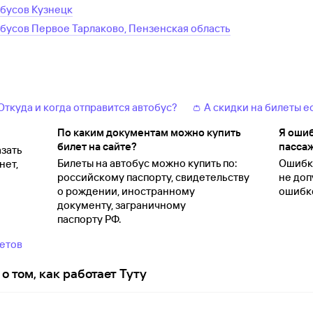
обусов
Кузнецк
обусов
Первое Тарлаково, Пензенская область
 Откуда и когда отправится автобус?
👛 А скидки на билеты е
По каким документам можно купить
Я ошиб
билет на сайте?
пассаж
зать
Билеты на автобус можно купить по:
Ошибки
нет,
российскому паспорту, свидетельству
не доп
о
рождении, иностранному
ошибко
документу, заграничному
паспорту
РФ.
ветов
о том, как работает Туту