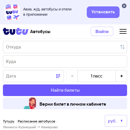
Авиа, ж/д, автобусы и отели
Установить
в приложении
Автобусы
Войти
1
пасс
Найти билеты
Верни билет в личном кабинете
Туту.ру
·
Расписание автобусов
·
Ленинск-Кузнецкий → Кемерово