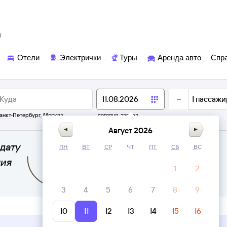
ы
Отели
Электрички
Туры
Аренда авто
Спр
1
пассажи
анкт-Петербург
,
Москва
сегодня,
завтра
Август 2026
дату
ПН
ВТ
СР
ЧТ
ПТ
СБ
ВС
ния
1
2
3
4
5
6
7
8
9
10
11
12
13
14
15
16
Верни билет в личном кабинете