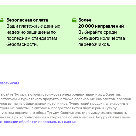
Безопасная оплата
Более
Ваши платежные данные
20 000 направлений
надежно защищены по
Выбирайте среди
последним стандартам
большого количества
безопасности.
перевозчиков.
евозчикам
 сайте Туту.ру, включая стоимость электронных авиа- и ж/д билетов,
автобусы и туристского продукта, а также расписание самолетов, поездов,
усов взяты из официальных источников. Туристский продукт, электронные
ектронные билеты на автобусы предоставляются партнерами Туту.ру
 с учетом сервисного сбора Туту.ру. Окончательную сумму можно увидеть
аказа. При использовании материалов ссылка на сайт Туту.ру обязательна.
отношении обработки персональных данных