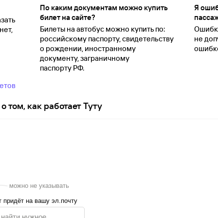
По каким документам можно купить
Я ошиб
билет на сайте?
пассаж
зать
Билеты на автобус можно купить по:
Ошибки
нет,
российскому паспорту, свидетельству
не доп
о
рождении, иностранному
ошибко
документу, заграничному
паспорту
РФ.
ветов
о том, как работает Туту
можно не указывать
 придёт на вашу эл.почту