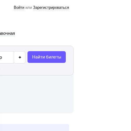
Войти
или
Зарегистрироваться
авочная
Найти билеты
р