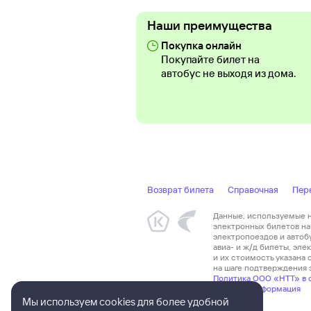
Наши преимущества
Покупка онлайн
Покупайте билет на
автобус не выходя из дома.
Возврат билета
Справочная
Пер
Данные, используемые на
электронных билетов на 
электропоездов и автоб
авиа- и ж/д билеты, эл
и их стоимость указана
на шаге подтверждения з
Политика ООО «НТТ» в 
Правовая информация
Мы используем cookies для более удобной