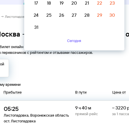
17
18
19
20
21
22
23
24
25
26
27
28
29
30
 → Листопадовка, Воронежская область
31
Москва → Листопадовка, Воронежская 
Сегодня
 билет онлайн на автобус из
Москвы
в
Листопадовку
. Все
 перевозчиков с рейтингом и отзывами пассажиров.
той
ому времени
Прибытие
В пути
Цена от
05:25
9 ч 40 м
~
3220
прямой рейс
за
1
пасс
Листопадовка, Воронежская область
ост. Листопадовка