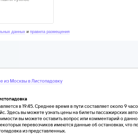
льных данных
и
правила размещения
се
из
Москвы
в
Листопадовку
истопадовка
ляется в 19:45. Среднее время в пути составляет около 9 часо
йс. Здесь вы можете узнать цены на билеты пассажирских авто
оимости вы можете оставить вопрос или комментарий о данн
екоторых перевозчиков имеются данные об остановках, что п
топадовка из представленных.