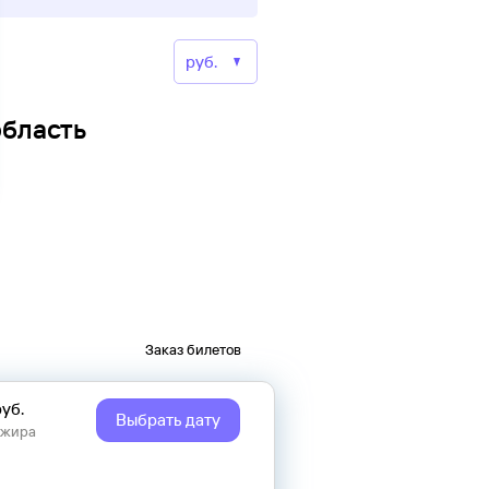
область
Заказ билетов
руб.
Выбрать дату
ажира