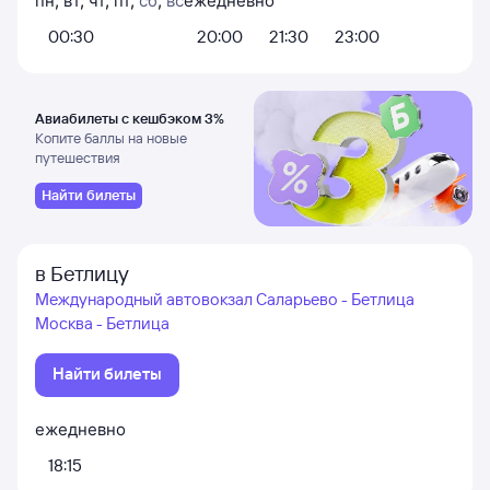
пн
,
вт
,
чт
,
пт
,
сб
,
вс
ежедневно
00:30
20:00
21:30
23:00
Авиабилеты с кешбэком 3%
Копите баллы на новые
путешествия
Найти билеты
в Бетлицу
Международный автовокзал Саларьево - Бетлица
Москва - Бетлица
Найти билеты
ежедневно
18:15