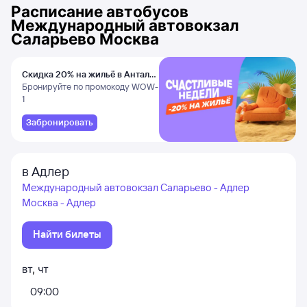
Расписание автобусов
Международный автовокзал
Саларьево Москва
Скидка 20% на жильё в Анталье
и Даламане
Бронируйте по промокоду WOW-
1
Забронировать
в Адлер
Международный автовокзал Саларьево - Адлер
Москва - Адлер
Найти билеты
вт
,
чт
09:00