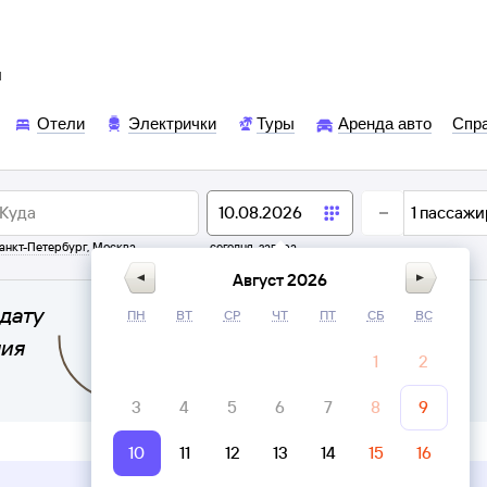
ы
Отели
Электрички
Туры
Аренда авто
Спр
1
пассажи
анкт-Петербург
,
Москва
сегодня,
завтра
Август 2026
дату
ПН
ВТ
СР
ЧТ
ПТ
СБ
ВС
ния
1
2
3
4
5
6
7
8
9
10
11
12
13
14
15
16
Верни билет в личном кабинете