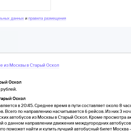
льных данных
и
правила размещения
се
из
Москвы
в
Старый Оскол
арый Оскол
 рублей.
тарый Оскол
ляется в 20:45. Среднее время в пути составляет около 8 час
ов. Всего по направлению насчитывается 6 рейсов. Из них 3 но
ских автобусов из Москвы в Старый Оскол. Кроме просмотра 
ий о данном направлении движения междугородних автобусов
что поможет найти и купить лучший автобусный билет Москва 