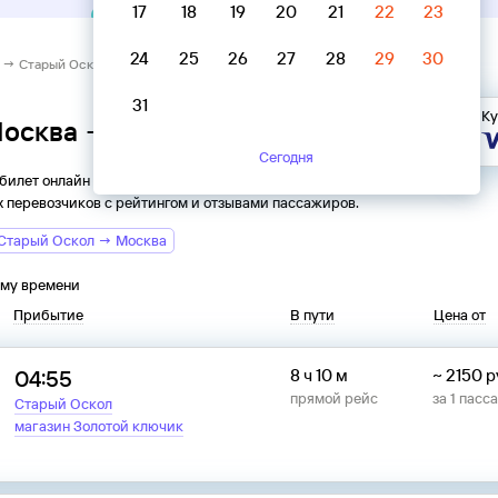
17
18
19
20
21
22
23
24
25
26
27
28
29
30
 → Старый Оскол
31
Ку
Москва → Старый Оскол
Сегодня
 билет онлайн на автобус из
Москвы
в
Старый Оскол
. Все
 перевозчиков с рейтингом и отзывами пассажиров.
Старый Оскол → Москва
ому времени
Прибытие
В пути
Цена от
04:55
8 ч 10 м
~
2150
р
прямой рейс
за
1
пасс
Старый Оскол
магазин Золотой ключик