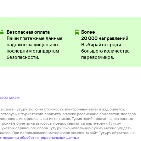
Безопасная оплата
Более
Ваши платежные данные
20 000 направлений
надежно защищены по
Выбирайте среди
последним стандартам
большого количества
безопасности.
перевозчиков.
евозчикам
 сайте Туту.ру, включая стоимость электронных авиа- и ж/д билетов,
автобусы и туристского продукта, а также расписание самолетов, поездов,
усов взяты из официальных источников. Туристский продукт, электронные
ектронные билеты на автобусы предоставляются партнерами Туту.ру
 с учетом сервисного сбора Туту.ру. Окончательную сумму можно увидеть
аказа. При использовании материалов ссылка на сайт Туту.ру обязательна.
отношении обработки персональных данных