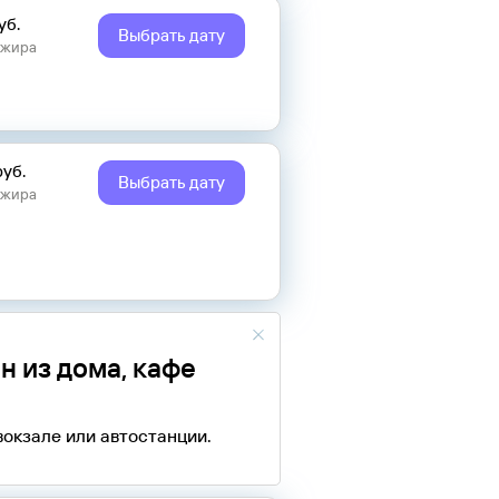
уб.
Выбрать дату
ажира
руб.
Выбрать дату
ажира
н из дома, кафе
вокзале или автостанции.