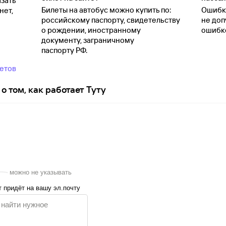
зать
Билеты на автобус можно купить по:
Ошибки
нет,
российскому паспорту, свидетельству
не доп
о
рождении, иностранному
ошибко
документу, заграничному
паспорту
РФ.
ветов
о том, как работает Туту
можно не указывать
 придёт на вашу эл.почту