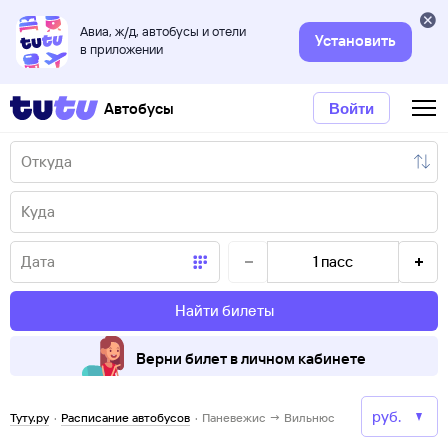
Авиа, ж/д, автобусы и отели
Установить
в приложении
Автобусы
Войти
1
пасс
Найти билеты
Верни билет в личном кабинете
Туту.ру
·
Расписание автобусов
·
Паневежис → Вильнюс