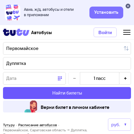
Авиа, ж/д, автобусы и отели
Установить
в приложении
Автобусы
Войти
1
пасс
Найти билеты
Верни билет в личном кабинете
Туту.ру
·
Расписание автобусов
·
Первомайское, Саратовская область → Дуплятка,