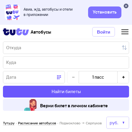
Авиа, ж/д, автобусы и отели
Установить
в приложении
Автобусы
Войти
1
пасс
Найти билеты
Верни билет в личном кабинете
Туту.ру
·
Расписание автобусов
·
Подмоклово → Серпухов