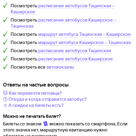
Посмотреть
расписание автобусов
Тацинская
–
Каширское
Посмотреть
расписание автобусов
Каширское
–
Тацинская
Посмотреть
маршрут автобуса
Тацинская
–
Каширское
Посмотреть
маршрут автобуса
Каширское
–
Тацинская
Посмотреть
расписание автобусов
Тацинская
Посмотреть
расписание автобусов
Каширское
Посмотреть все
автовокзалы
Ответы на частые вопросы
🐱 Как перевезти питомца?
🕔 Откуда и когда отправится автобус?
👛 А скидки на билеты есть?
Можно не печатать билет?
Билеты со знаком
можно показать со смартфона. Если
этого значка нет, маршрутную квитанцию нужно
обязательно распечатать.