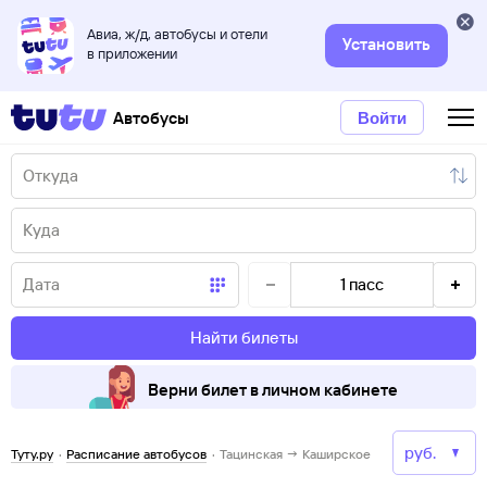
Авиа, ж/д, автобусы и отели
Установить
в приложении
Автобусы
Войти
1
пасс
Найти билеты
Верни билет в личном кабинете
Туту.ру
·
Расписание автобусов
·
Тацинская → Каширское