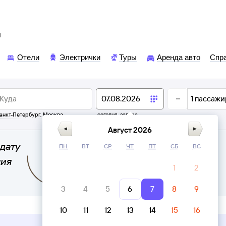
ы
Отели
Электрички
Туры
Аренда авто
Спр
1
пассажи
анкт-Петербург
,
Москва
сегодня,
завтра
Август 2026
дату
ПН
ВТ
СР
ЧТ
ПТ
СБ
ВС
ния
1
2
3
4
5
6
7
8
9
10
11
12
13
14
15
16
Верни билет в личном кабинете