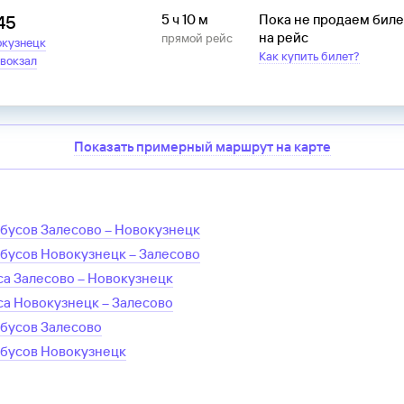
45
5 ч 10 м
Пока не продаем бил
на рейс
прямой рейс
окузнецк
Как купить билет?
вокзал
Показать примерный маршрут на карте
обусов
Залесово
–
Новокузнецк
обусов
Новокузнецк
–
Залесово
са
Залесово
–
Новокузнецк
са
Новокузнецк
–
Залесово
обусов
Залесово
обусов
Новокузнецк