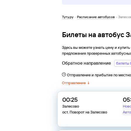
Туту.ру
·
Расписание автобусов
·
Залесо
Билеты на автобус 
Здесь вы можете узнать цену и купить
предложения проверенных автобусных
Обратное направление
билеты 
Отправление и прибытие по местн
Отправление
↓
00:25
05
Залесово
Нов
ост. Поворот на Залесово
Авто