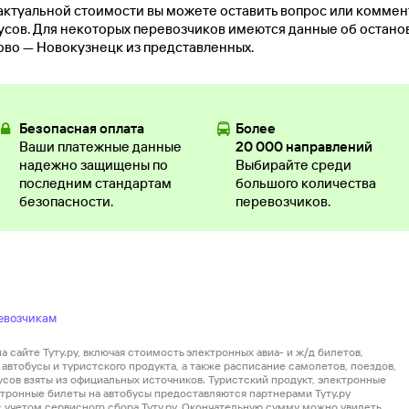
актуальной стоимости вы можете оставить вопрос или комме
ов. Для некоторых перевозчиков имеются данные об остановк
ово — Новокузнецк из представленных.
Безопасная оплата
Более
Ваши платежные данные
20 000 направлений
надежно защищены по
Выбирайте среди
последним стандартам
большого количества
безопасности.
перевозчиков.
евозчикам
 сайте Туту.ру, включая стоимость электронных авиа- и ж/д билетов,
автобусы и туристского продукта, а также расписание самолетов, поездов,
усов взяты из официальных источников. Туристский продукт, электронные
ектронные билеты на автобусы предоставляются партнерами Туту.ру
 с учетом сервисного сбора Туту.ру. Окончательную сумму можно увидеть