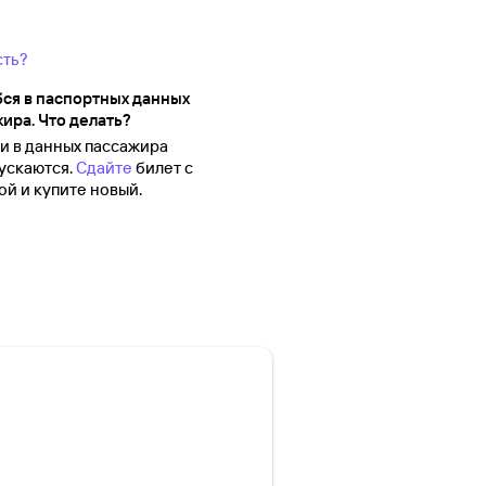
сть?
ся в паспортных данных
ира. Что делать?
 в данных пассажира
ускаются.
Сдайте
билет с
й и купите новый.