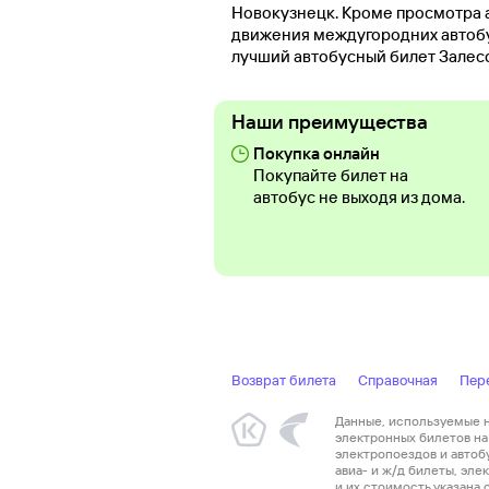
Новокузнецк. Кроме просмотра 
движения междугородних автобус
лучший автобусный билет Залес
Наши преимущества
Покупка онлайн
Покупайте билет на
автобус не выходя из дома.
Возврат билета
Справочная
Пер
Данные, используемые на
электронных билетов на 
электропоездов и автоб
авиа- и ж/д билеты, эл
и их стоимость указана