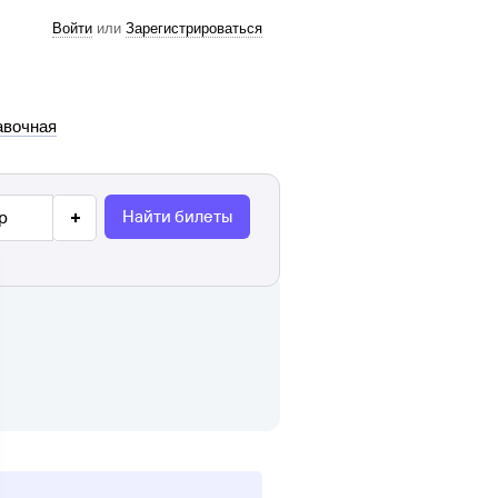
Войти
или
Зарегистрироваться
авочная
Найти билеты
р