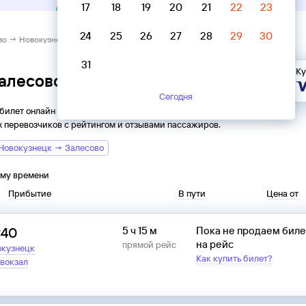
17
18
19
20
21
22
23
24
25
26
27
28
29
30
во → Новокузнецк
31
Ку
Залесово → Новокузнецк
Сегодня
 билет онлайн на автобус из
Залесово
в
Новокузнецк
. Все
 перевозчиков с рейтингом и отзывами пассажиров.
Новокузнецк → Залесово
ому времени
Прибытие
В пути
Цена от
:40
5 ч 15 м
Пока не продаем бил
на рейс
прямой рейс
окузнецк
Как купить билет?
вокзал