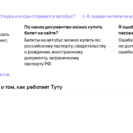
 Откуда и когда отправится автобус?
👛 А скидки на билеты е
По каким документам можно купить
Я ошиб
билет на сайте?
пассаж
зать
Билеты на автобус можно купить по:
Ошибки
нет,
российскому паспорту, свидетельству
не доп
о
рождении, иностранному
ошибко
документу, заграничному
паспорту
РФ.
ветов
о том, как работает Туту