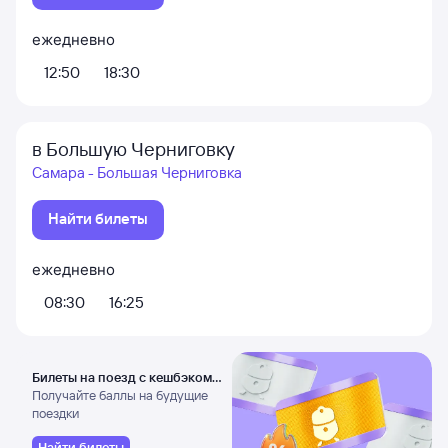
ежедневно
12:50
18:30
в Большую Черниговку
Самара - Большая Черниговка
Найти билеты
ежедневно
08:30
16:25
Билеты на поезд с кешбэком
3%
Получайте баллы на будущие
поездки
Найти билеты