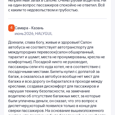
неприятный запах в салоне. Очень грубый водитель. Ни
на один вопрос пассажиров спокойно не ответил. Всё
с каким то недовольством и грубостью.
4
Самара - Казань
июнь 2026
, HALYGUL
Доехали, слава богу, живые и здоровые! Салон
автобуса не соответствует автотранспорту для
междугородних перевозок(салон обшарпанный,
тарахтит и шумит, места не пронумерованы, кресла не
комфортные). Посадкой никто не руководил,
пассажиры сели кто куда хотел, не в соответствие с
посадочными местами. Билеты купил с доплатой за
багаж, а оказалось в автобусе вообще нет мест для
багажа и всю дорогу он барахтался в проходе между
креслами, создавая дискомфорт для пассажиров и
нарушая технику безопасности, на замечание
водителю об отсутствие багажных мест, за которые
были уплачены деньги, он сказал, что это вопрос к
диспетчеру,который появился только в конце для
сверки пассажиров. На основание вышеизложенного