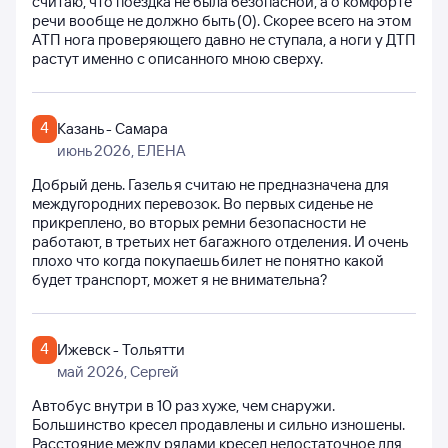
считаю, что поездка не была безопасной, а о комфорте
речи вообще не должно быть (0). Скорее всего на этом
АТП нога проверяющего давно не ступала, а ноги у ДТП
растут именно с описанного мною сверху.
4
Казань - Самара
июнь 2026
, ЕЛЕНА
Добрый день. Газель я считаю не предназначена для
междугородних перевозок. Во первых сиденье не
прикреплено, во вторых ремни безопасности не
работают, в третьих нет багажного отделения. И очень
плохо что когда покупаешь билет не понятно какой
будет транспорт, может я не внимательна?
4
Ижевск - Тольятти
май 2026
, Сергей
Автобус внутри в 10 раз хуже, чем снаружи.
Большинство кресел продавлены и сильно изношены.
Расстояние между рядами кресел недостаточное для