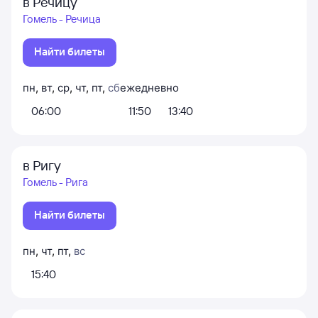
в Речицу
Гомель - Речица
Найти билеты
пн
,
вт
,
ср
,
чт
,
пт
,
сб
ежедневно
06:00
11:50
13:40
в Ригу
Гомель - Рига
Найти билеты
пн
,
чт
,
пт
,
вс
15:40