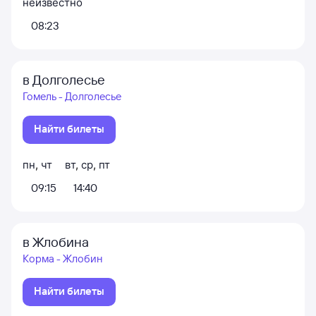
неизвестно
08:23
в Долголесье
Гомель - Долголесье
Найти билеты
пн
,
чт
вт
,
ср
,
пт
09:15
14:40
в Жлобина
Корма - Жлобин
Найти билеты