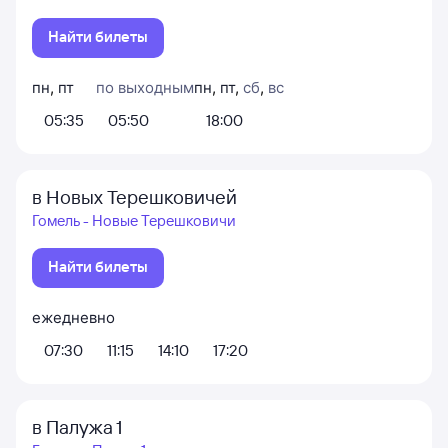
Найти билеты
пн
,
пт
по выходным
пн
,
пт
,
сб
,
вс
05:35
05:50
18:00
в Новых Терешковичей
Гомель - Новые Терешковичи
Найти билеты
ежедневно
07:30
11:15
14:10
17:20
в Палужа 1