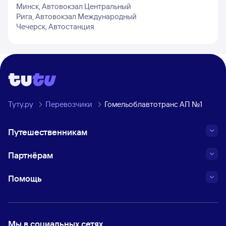
Минск, Автовокзал Центральный
Рига, Автовокзал Международный
Чечерск, Автостанция
Туту.ру
Перевозчики
Гомельоблавтотранс АП №1
Путешественникам
Партнёрам
Помощь
Мы в социальных сетях