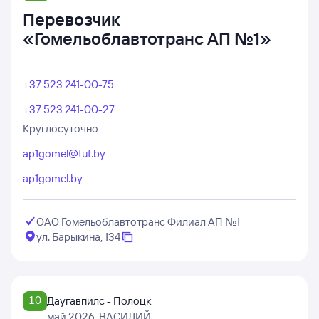
Перевозчик
«Гомельоблавтотранс АП №1»
+37 523 241-00-75
+37 523 241-00-27
Круглосуточно
ap1gomel@tut.by
ap1gomel.by
ОАО Гомельоблавтотранс Филиал АП №1
ул. Барыкина, 134
10
Даугавпилс - Полоцк
май 2026
, ВАСИЛИЙ