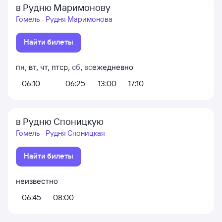
в Рудню Маримонову
Гомель - Рудня Маримонова
Найти билеты
пн
,
вт
,
чт
,
пт
ср
,
сб
,
вс
ежедневно
06:10
06:25
13:00
17:10
в Рудню Споницкую
Гомель - Рудня Споницкая
Найти билеты
неизвестно
06:45
08:00