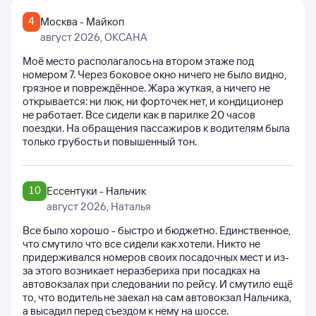
4
Москва - Майкоп
август 2026
, ОКСАНА
Моё место располагалось на втором этаже под
номером 7. Через боковое окно ничего не было видно,
грязное и повреждённое. Жара жуткая, а ничего не
открывается: ни люк, ни форточек нет, и кондиционер
не работает. Все сидели как в парилке 20 часов
поездки. На обращения пассажиров к водителям была
только грубость и повышенный тон.
10
Ессентуки - Нальчик
август 2026
, Наталья
Все было хорошо - быстро и бюджетно. Единственное,
что смутило что все сидели как хотели. Никто не
придерживался номеров своих посадочных мест и из-
за этого возникает неразбериха при посадках на
автовокзалах при следовании по рейсу. И смутило ещё
то, что водитель не заехал на сам автовокзал Нальчика,
а высадил перед съездом к нему на шоссе.