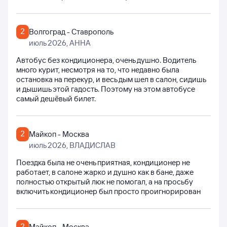
2
Волгоград - Ставрополь
июль 2026
, АННА
Автобус без кондиционера, очень душно. Водитель
много курит, несмотря на то, что недавно была
остановка на перекур, и весь дым шел в салон, сидишь
и дышишь этой гадость. Поэтому на этом автобусе
самый дешёвый билет.
2
Майкоп - Москва
июль 2026
, ВЛАДИСЛАВ
Поездка была не очень приятная, кондиционер не
работает, в салоне жарко и душно как в бане, даже
полностью открытый люк не помогал, а на просьбу
включить кондиционер был просто проигнорирован
2
Майкоп - Москва