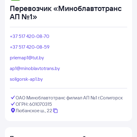
Перевозчик «Миноблавтотранс
АП №1»
+37 517 420-08-70
+37 517 420-08-59
priemap1@tut.by
ap1@minoblavtotrans.by
soligorsk-ap1.by
ОАО Миноблавтотранс филиал АП №1 г.Солигорск
ОГРН: 601070315
Любанское ш., 22