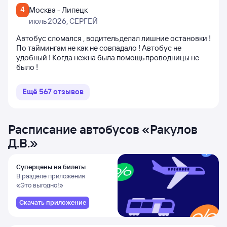
4
Москва - Липецк
июль 2026
, СЕРГЕЙ
Автобус сломался , водитель делал лишние остановки !
По таймингам не как не совпадало ! Автобус не
удобный ! Когда нежна была помощь проводницы не
было !
Ещё
567
отзывов
Расписание автобусов
«
Ракулов
Д.В.
»
Суперцены на билеты
В разделе приложения
«Это выгодно!»
Скачать приложение