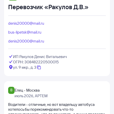
Перевозчик «Ракулов Д.В.»
denis20000@mail.ru
bus-lipetsk@mail.ru
denis20000@mail.ru
ИП Ракулов Денис Витальевич
ОГРН: 308482220500015
ул. 9 мкр., д. 3
8
Елец - Москва
июль 2026
, АРТЕМ
Водители - отличные, но вот владельцу автобуса
хотелось бы порекомендовать что-то