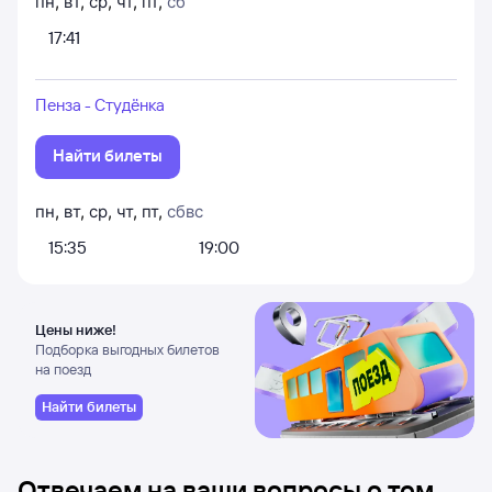
пн
,
вт
,
ср
,
чт
,
пт
,
сб
17:41
Пенза - Студёнка
Найти билеты
пн
,
вт
,
ср
,
чт
,
пт
,
сб
вс
15:35
19:00
Цены ниже!
Подборка выгодных билетов
на поезд
Найти билеты
Отвечаем на ваши вопросы о том,