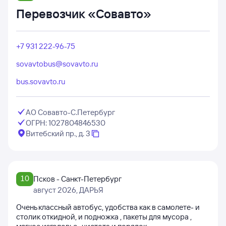
Перевозчик «Совавто»
+7 931 222-96-75
sovavtobus@sovavto.ru
bus.sovavto.ru
АО Совавто-С.Петербург
ОГРН: 1027804846530
Витебский пр., д. 3
10
Псков - Санкт-Петербург
август 2026
, ДАРЬЯ
Очень классный автобус, удобства как в самолете- и
столик откидной, и подножка , пакеты для мусора ,