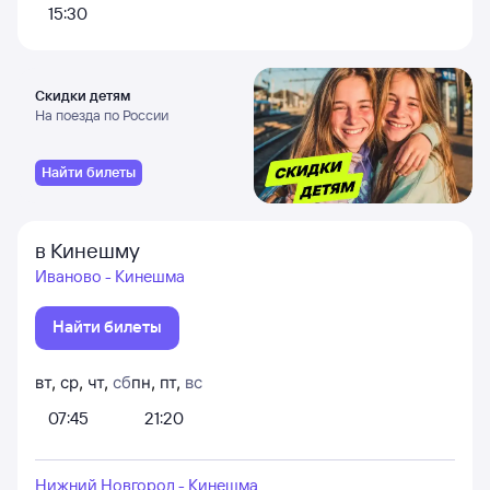
15:30
Скидки детям
На поезда по России
Найти билеты
в Кинешму
Иваново - Кинешма
Найти билеты
вт
,
ср
,
чт
,
сб
пн
,
пт
,
вс
07:45
21:20
Нижний Новгород - Кинешма