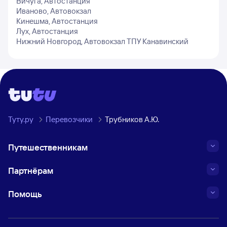
Вичуга, Автостанция
Иваново, Автовокзал
Кинешма, Автостанция
Лух, Автостанция
Нижний Новгород, Автовокзал ТПУ Канавинский
Туту.ру
Перевозчики
Трубников А.Ю.
Путешественникам
Партнёрам
Помощь