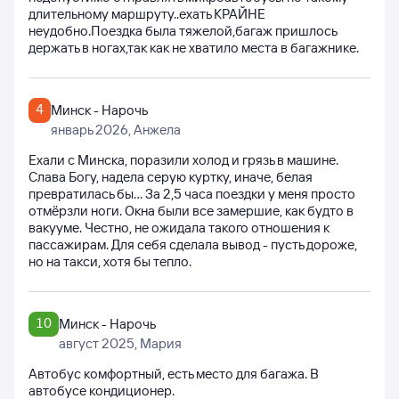
длительному маршруту..ехать КРАЙНЕ
неудобно.Поездка была тяжелой,багаж пришлось
держать в ногах,так как не хватило места в багажнике.
4
Минск - Нарочь
январь 2026
, Анжела
Ехали с Минска, поразили холод и грязь в машине.
Слава Богу, надела серую куртку, иначе, белая
превратилась бы... За 2,5 часа поездки у меня просто
отмёрзли ноги. Окна были все замершие, как будто в
вакууме. Честно, не ожидала такого отношения к
пассажирам. Для себя сделала вывод - пусть дороже,
но на такси, хотя бы тепло.
10
Минск - Нарочь
август 2025
, Мария
Автобус комфортный, есть место для багажа. В
автобусе кондиционер.