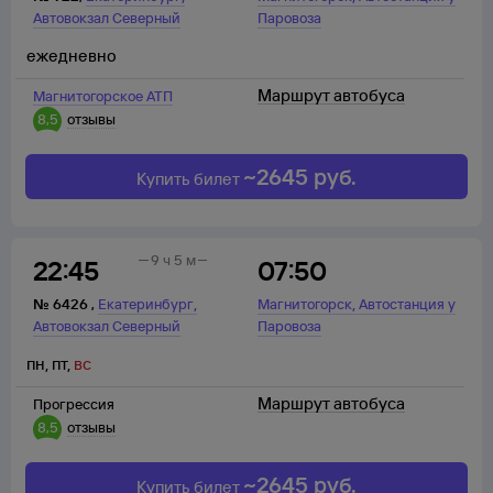
Автовокзал Северный
Паровоза
ежедневно
Маршрут автобуса
Магнитогорское АТП
8,5
отзывы
~
2645
руб.
Купить билет
9 ч 5 м
22:45
07:50
,
,
№
6426
,
Екатеринбург
Магнитогорск
Автостанция у
Автовокзал Северный
Паровоза
пн
,
пт
,
вс
Маршрут автобуса
Прогрессия
8,5
отзывы
~
2645
руб.
Купить билет