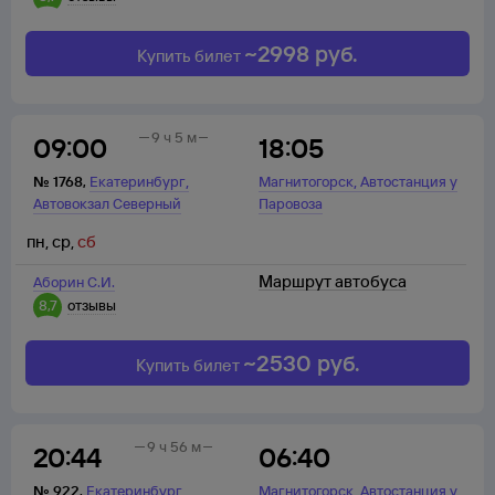
~
2998
руб.
Купить билет
9 ч 5 м
09:00
18:05
,
,
№
1768
,
Екатеринбург
Магнитогорск
Автостанция у
Автовокзал Северный
Паровоза
пн
,
ср
,
сб
Маршрут автобуса
Аборин С.И.
8,7
отзывы
~
2530
руб.
Купить билет
9 ч 56 м
20:44
06:40
,
,
№
922
,
Екатеринбург
Магнитогорск
Автостанция у