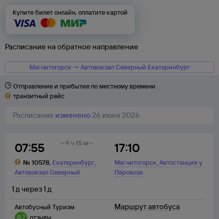
Купите билет онлайн, оплатите картой
Расписание на обратное направление
Магнитогорск → Автовокзал Северный Екатеринбург
Отправление и прибытие по местному времени
транзитный рейс
Расписание
изменено
26 июня 2026
9 ч 15 м
07:55
17:10
,
,
№
10578
,
Екатеринбург
Магнитогорск
Автостанция у
Автовокзал Северный
Паровоза
1
д
через
1
д
Маршрут автобуса
Автобусный Туризм
8,7
отзывы