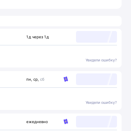
1
д
через
1
д
Увидели ошибку?
пн
,
ср
,
сб
Увидели ошибку?
ежедневно