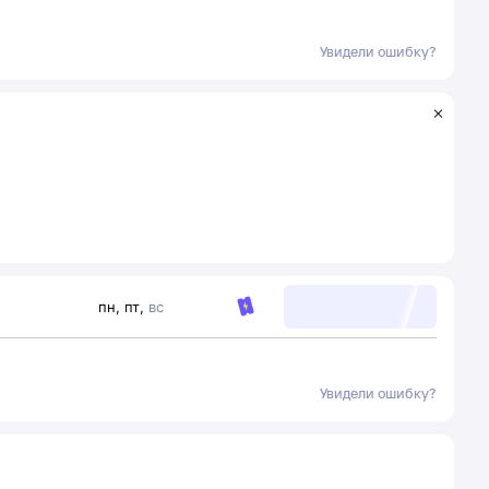
Увидели ошибку?
пн
,
пт
,
вс
Увидели ошибку?