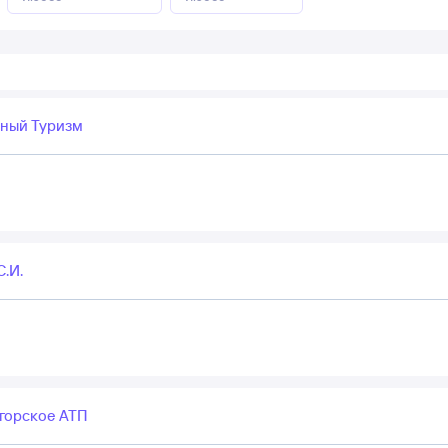
ный Туризм
.И.
горское АТП