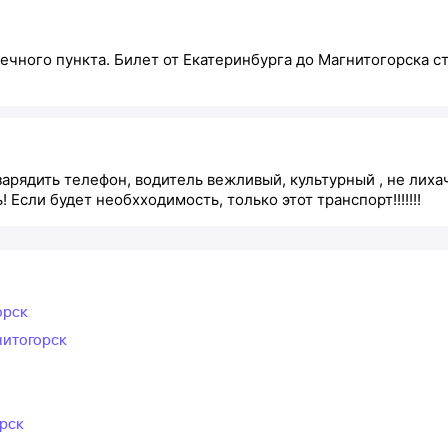
нечного пункта. Билет от Екатеринбурга до Магнитогорска с
зарядить телефон, водитель вежливый, культурный , не лих
 Если будет необхходимость, только этот транспорт!!!!!!!
орск
нитогорск
орск