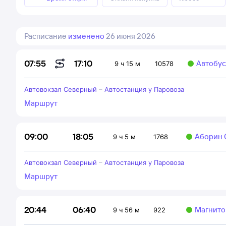
Расписание
изменено
26 июня 2026
17:10
07:55
Автобус
9 ч 15 м
10578
Автовокзал Северный
–
Автостанция у Паровоза
Маршрут
18:05
09:00
Аборин С
9 ч 5 м
1768
Автовокзал Северный
–
Автостанция у Паровоза
Маршрут
06:40
20:44
Магнито
9 ч 56 м
922