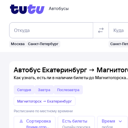
Автобусы
Откуда
Куда
Москва
Санкт-Петербург
Санкт-Пе
Автобус Екатеринбург → Магнитог
Как узнать, есть ли в наличии билеты до Магнитогорска
Сегодня
Завтра
Послезавтра
Магнитогорск
→
Екатеринбург
Расписание по местному времени
Сортировка
Есть билеты
Время
Время отправления
Онлайн покупка
любое