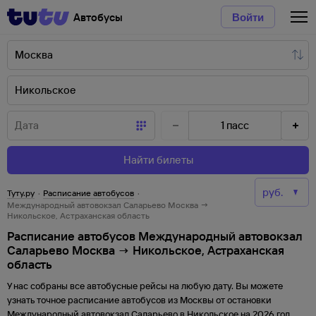
Автобусы
Войти
1
пасс
Найти билеты
Туту.ру
·
Расписание автобусов
·
Международный автовокзал Саларьево Москва →
Никольское, Астраханская область
Расписание автобусов Международный автовокзал
Саларьево Москва → Никольское, Астраханская
область
У нас собраны все автобусные рейсы на любую дату. Вы можете
узнать точное расписание автобусов из
Москвы
от
остановки
Международный автовокзал Саларьево
в
Никольское
на
2026
год,