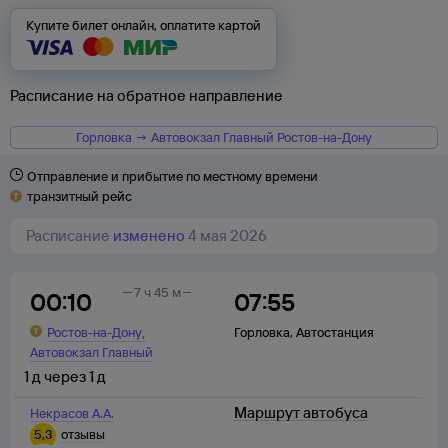
Купите билет онлайн, оплатите картой
Расписание на обратное направление
Горловка → Автовокзал Главный Ростов-на-Дону
Отправление и прибытие по местному времени
транзитный рейс
Расписание
изменено
4 мая 2026
7 ч 45 м
00:10
07:55
,
Ростов-на-Дону
Горловка
,
Автостанция
Автовокзал Главный
1
д
через
1
д
Маршрут автобуса
Некрасов А.А.
5,3
отзывы