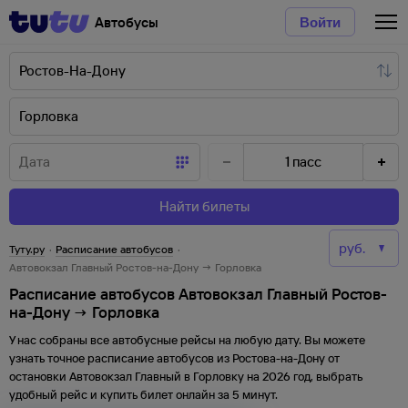
Автобусы
Войти
1
пасс
Найти билеты
Туту.ру
·
Расписание автобусов
·
Автовокзал Главный Ростов-на-Дону → Горловка
Расписание автобусов Автовокзал Главный Ростов-
на-Дону → Горловка
У нас собраны все автобусные рейсы на любую дату. Вы можете
узнать точное расписание автобусов из
Ростова-на-Дону
от
остановки
Автовокзал Главный
в
Горловку
на
2026
год, выбрать
удобный рейс и купить билет онлайн за 5 минут.