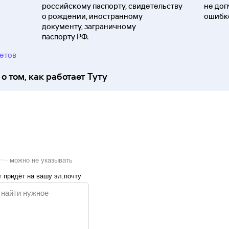
российскому паспорту, свидетельству
не доп
о
рождении, иностранному
ошибко
документу, заграничному
паспорту
РФ.
ветов
о том, как работает Туту
можно не указывать
 придёт на вашу эл.почту