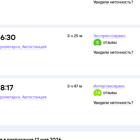
Увидели неточность?
16:30
3 ч 25 м
Экспресссервис
8
отзывы
,
ролетарск
Автостанция
Увидели неточность?
18:17
3 ч 47 м
Интертехсервис
7,4
отзывы
,
ролетарск
Автостанция
Увидели неточность?
 в расписание 12 мая 2026