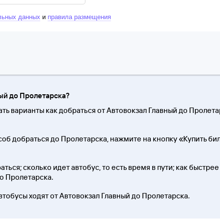
льных данных
и
правила размещения
ный до Пролетарска?
ать варианты как добраться от Автовокзал Главный до Проле
соб добраться до Пролетарска, нажмите на кнопку «Купить б
ться; сколько идет автобус, то есть время в пути; как быстрее
до Пролетарска.
втобусы ходят от Автовокзал Главный до Пролетарска.