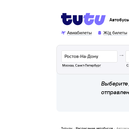
Автобус
Авиабилеты
Ж/д билеты
Москва
,
Санкт-Петербург
С
Выберите 
отправле
Туту.ру
·
Расписание автобусов
·
Автово