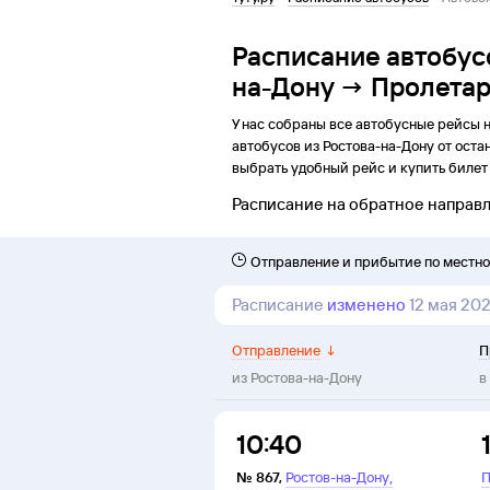
Расписание автобус
на-Дону → Пролета
У нас собраны все автобусные рейсы 
автобусов из
Ростова-на-Дону
от
оста
выбрать удобный рейс и купить билет 
Расписание на обратное направ
Отправление и прибытие по местн
Расписание
изменено
12 мая 20
Отправление
↓
П
из
Ростова-на-Дону
в
10:40
,
№
867
,
Ростов-на-Дону
П