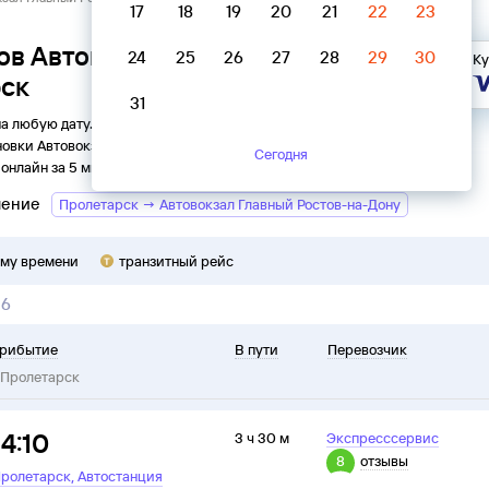
17
18
19
20
21
22
23
ов Автовокзал Главный Ростов-
24
25
26
27
28
29
30
Ку
рск
31
на любую дату. Вы можете узнать точное расписание
новки
Автовокзал Главный
в
Пролетарск
на
2026
год,
Сегодня
онлайн за 5 минут.
ление
Пролетарск → Автовокзал Главный Ростов-на-Дону
ому времени
транзитный рейс
26
рибытие
В пути
Перевозчик
Пролетарск
14:10
3 ч 30 м
Экспресссервис
8
отзывы
,
ролетарск
Автостанция