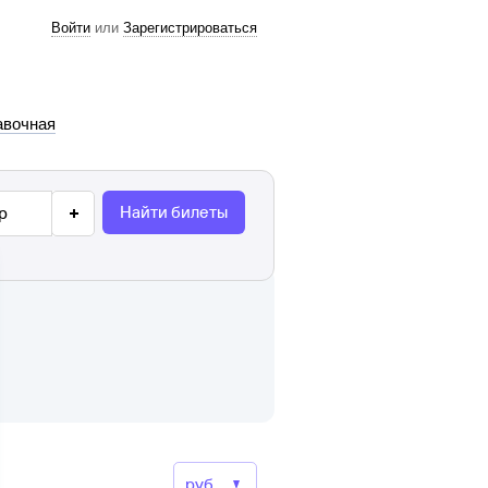
Войти
или
Зарегистрироваться
авочная
Найти билеты
р