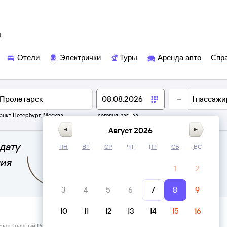
ы
Отели
Электрички
Туры
Аренда авто
Спр
1
пассажи
анкт-Петербург
,
Москва
сегодня,
завтра
Август 2026
дату
ПН
ВТ
СР
ЧТ
ПТ
СБ
ВС
ния
1
2
3
4
5
6
7
8
9
10
11
12
13
14
15
16
кзал Главный Ростов-на-Дону → Пролетарск