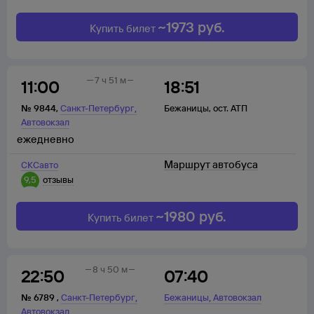
~
1973
руб.
Купить билет
7 ч 51 м
11:00
18:51
,
№
9844
,
Санкт-Петербург
Бежаницы
,
ост. АТП
Автовокзал
ежедневно
Маршрут автобуса
СКСавто
9,5
отзывы
~
1980
руб.
Купить билет
8 ч 50 м
22:50
07:40
,
,
№
6789
,
Санкт-Петербург
Бежаницы
Автовокзал
Автовокзал