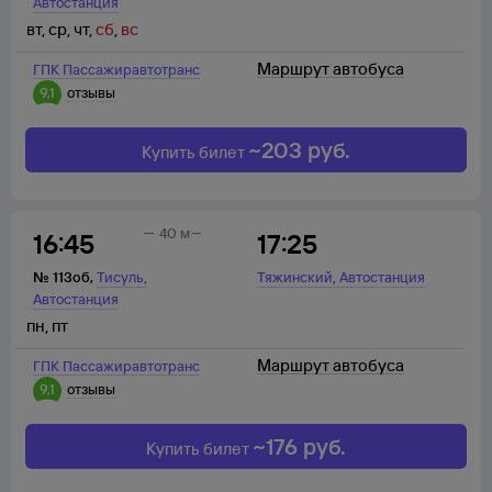
Автостанция
вт
,
ср
,
чт
,
сб
,
вс
Маршрут автобуса
ГПК Пассажиравтотранс
9,1
отзывы
~
203
руб.
Купить билет
40 м
16:45
17:25
,
,
№
113об
,
Тисуль
Тяжинский
Автостанция
Автостанция
пн
,
пт
Маршрут автобуса
ГПК Пассажиравтотранс
9,1
отзывы
~
176
руб.
Купить билет