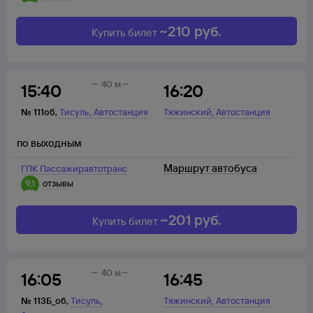
~
210
руб.
Купить билет
40 м
15:40
16:20
,
,
№
111об
,
Тисуль
Автостанция
Тяжинский
Автостанция
по выходным
Маршрут автобуса
ГПК Пассажиравтотранс
9,1
отзывы
~
201
руб.
Купить билет
40 м
16:05
16:45
,
,
№
113Б_об
,
Тисуль
Тяжинский
Автостанция