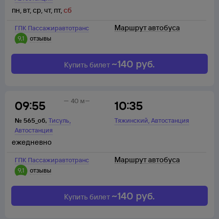
пн
,
вт
,
ср
,
чт
,
пт
,
сб
Маршрут автобуса
ГПК Пассажиравтотранс
9,1
отзывы
~
140
руб.
Купить билет
40 м
09:55
10:35
,
,
№
565_об
,
Тисуль
Тяжинский
Автостанция
Автостанция
ежедневно
Маршрут автобуса
ГПК Пассажиравтотранс
9,1
отзывы
~
140
руб.
Купить билет