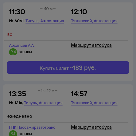
40 м
11:30
12:10
,
,
№
6061
,
Тисуль
Автостанция
Тяжинский
Автостанция
вс
Маршрут автобуса
Архипцев А.А.
9,4
отзывы
~
183
руб.
Купить билет
1 ч 22 м
13:35
14:57
,
,
№
131к
,
Тисуль
Автостанция
Тяжинский
Автостанция
ежедневно
Маршрут автобуса
ГПК Пассажиравтотранс
9,1
отзывы