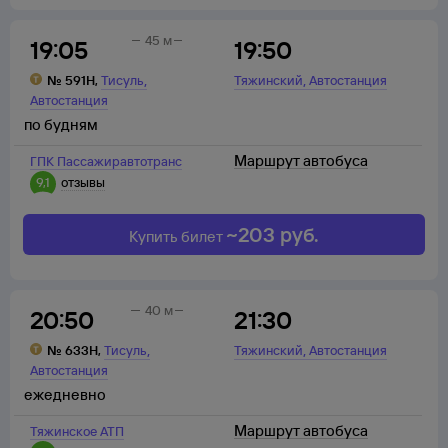
45 м
19:05
19:50
,
,
№
591Н
,
Тисуль
Тяжинский
Автостанция
Автостанция
по будням
Маршрут автобуса
ГПК Пассажиравтотранс
9,1
отзывы
~
203
руб.
Купить билет
40 м
20:50
21:30
,
,
№
633Н
,
Тисуль
Тяжинский
Автостанция
Автостанция
ежедневно
Маршрут автобуса
Тяжинское АТП