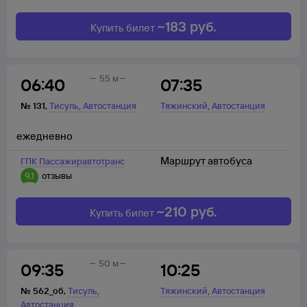
~
183
руб.
Купить билет
55 м
06:40
07:35
,
,
№
131
,
Тисуль
Автостанция
Тяжинский
Автостанция
ежедневно
Маршрут автобуса
ГПК Пассажиравтотранс
9,1
отзывы
~
210
руб.
Купить билет
50 м
09:35
10:25
,
,
№
562_об
,
Тисуль
Тяжинский
Автостанция
Автостанция