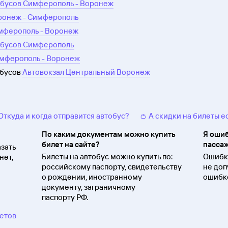
обусов Симферополь - Воронеж
оронеж - Симферополь
имферополь - Воронеж
обусов Симферополь
имферополь - Воронеж
обусов
Автовокзал Центральный Воронеж
 Откуда и когда отправится автобус?
👛 А скидки на билеты е
По каким документам можно купить
Я ошиб
билет на сайте?
пассаж
зать
Билеты на автобус можно купить по:
Ошибки
нет,
российскому паспорту, свидетельству
не доп
о
рождении, иностранному
ошибко
документу, заграничному
паспорту
РФ.
ветов