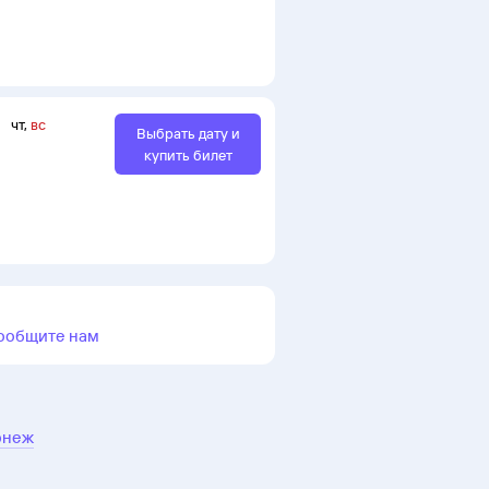
чт
,
вс
Выбрать дату и
купить билет
ообщите нам
онеж