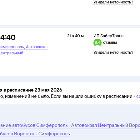
Увидели неточность?
14:40
21 ч 40 м
ИП БайерТранс
8,4
отзывы
,
имферополь
Автовокзал
Увидели неточность?
ентральный
 в расписание 23 мая 2026
но, изменений не было.
Если вы нашли ошибку в расписании -
с
ание автобусов Симферополь - Автовокзал Центральный Вор
обусов Воронеж - Симферополь