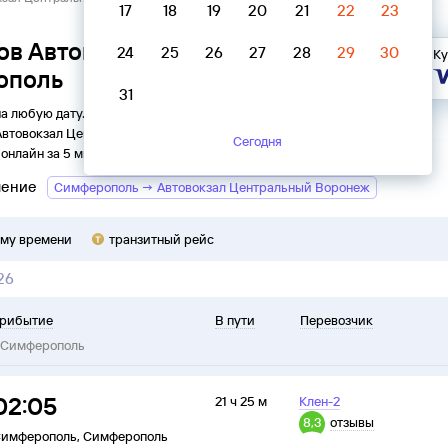
17
18
19
20
21
22
23
ов Автовокзал Центральный
24
25
26
27
28
29
30
Ку
ополь
31
на любую дату. Вы можете узнать точное расписание
Автовокзал Центральный
в
Симферополь
на
2026
год,
Сегодня
онлайн за 5 минут.
ление
Симферополь → Автовокзал Центральный Воронеж
ому времени
транзитный рейс
26
рибытие
В пути
Перевозчик
Симферополь
02:05
21 ч 25 м
Клен-2
8,3
отзывы
имферополь
,
Симферополь