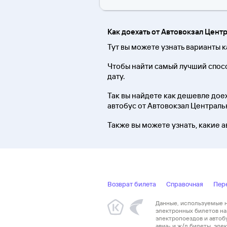
Как доехать от Автовокзал Цен
Тут вы можете узнать варианты
Чтобы найти самый лучший спос
дату.
Так вы найдете как дешевле доеха
автобус от Автовокзал Централ
Также вы можете узнать, какие 
Возврат билета
Справочная
Пер
Данные, используемые на
электронных билетов на 
электропоездов и автоб
авиа- и ж/д билеты, эл