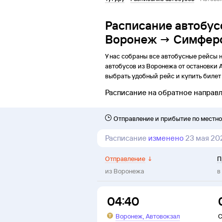
Расписание автобус
Воронеж → Симфер
У нас собраны все автобусные рейсы 
автобусов из
Воронежа
от
остановки
выбрать удобный рейс и купить билет 
Расписание на обратное направ
Отправление и прибытие по местн
Расписание
изменено
23 мая 20
Отправление
↓
П
из
Воронежа
в
04:40
,
Воронеж
Автовокзал
С