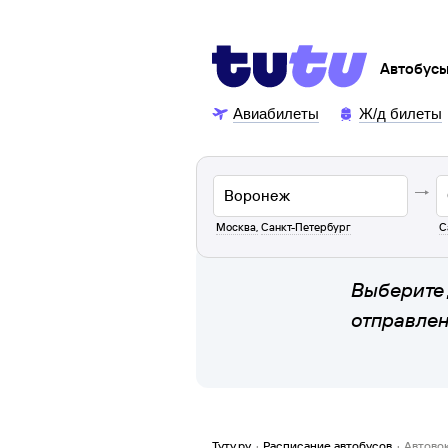
Автобус
Авиабилеты
Ж/д билеты
Москва
,
Санкт-Петербург
С
Выберите 
отправле
Туту.ру
·
Расписание автобусов
·
Автово