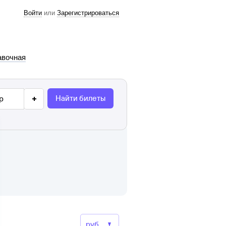
Войти
или
Зарегистрироваться
авочная
Найти билеты
р