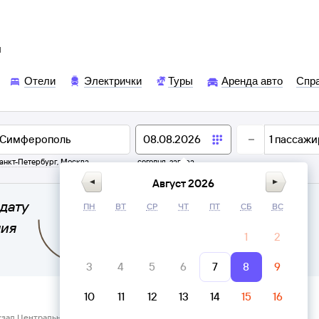
ы
Отели
Электрички
Туры
Аренда авто
Спр
1
пассажи
анкт-Петербург
,
Москва
сегодня,
завтра
Август 2026
дату
ПН
ВТ
СР
ЧТ
ПТ
СБ
ВС
ния
1
2
3
4
5
6
7
8
9
10
11
12
13
14
15
16
кзал Центральный Воронеж → Симферополь