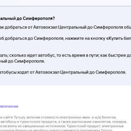
тральный до Симферополя?
 как добраться от Автовокзал Центральный до Симферополя о
об добраться до Симферополя, нажмите на кнопку «Купить би
ть; сколько идет автобус, то есть время в пути; как быстрее д
ьный до Симферополя.
автобусы ходят от Автовокзал Центральный до Симферополя.
евозчикам
 сайте Туту.ру, включая стоимость электронных авиа- и ж/д билетов,
автобусы и туристского продукта, а также расписание самолетов, поездов,
усов взяты из официальных источников. Туристский продукт, электронные
ектронные билеты на автобусы предоставляются партнерами Туту.ру