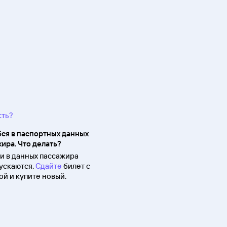
сть?
ся в паспортных данных
ира. Что делать?
 в данных пассажира
ускаются.
Сдайте
билет с
й и купите новый.