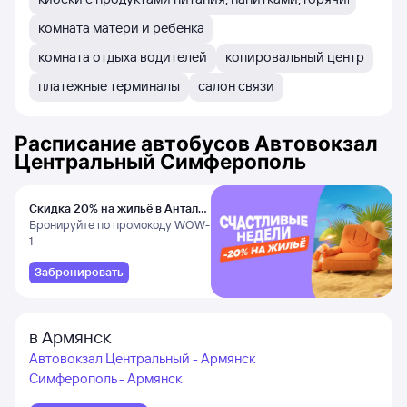
комната матери и ребенка
комната отдыха водителей
копировальный центр
платежные терминалы
салон связи
Расписание автобусов
Автовокзал
Центральный Симферополь
Скидка 20% на жильё в Анталье
и Даламане
Бронируйте по промокоду WOW-
1
Забронировать
в Армянск
Автовокзал Центральный - Армянск
Симферополь - Армянск