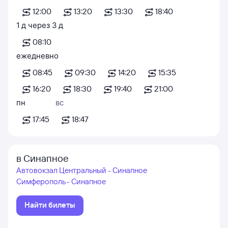
12:00
13:20
13:30
18:40
1
д
через
3
д
08:10
ежедневно
08:45
09:30
14:20
15:35
16:20
18:30
19:40
21:00
пн
вс
17:45
18:47
в Синапное
Автовокзал Центральный - Синапное
Симферополь - Синапное
Найти билеты