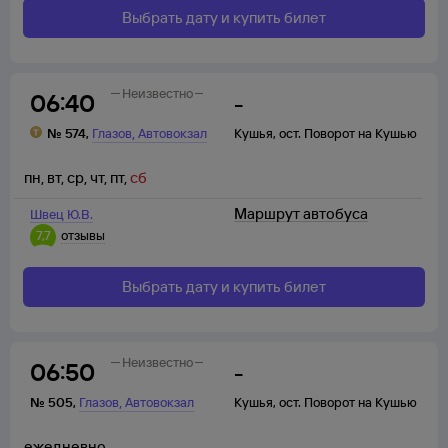
Выбрать дату и купить билет
Неизвестно
06:40
-
,
№
574
,
Глазов
Автовокзал
Кушья
,
ост. Поворот на Кушью
пн
,
вт
,
ср
,
чт
,
пт
,
сб
Маршрут автобуса
Швец Ю.В.
7,7
отзывы
Выбрать дату и купить билет
Неизвестно
06:50
-
,
№
505
,
Глазов
Автовокзал
Кушья
,
ост. Поворот на Кушью
ежедневно