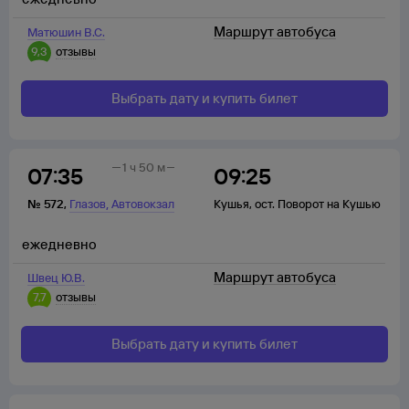
Маршрут автобуса
Матюшин В.С.
9,3
отзывы
Выбрать дату и купить билет
1 ч 50 м
07:35
09:25
,
№
572
,
Глазов
Автовокзал
Кушья
,
ост. Поворот на Кушью
ежедневно
Маршрут автобуса
Швец Ю.В.
7,7
отзывы
Выбрать дату и купить билет