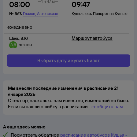
1 ч 47 м
08:00
09:47
,
№
567
,
Глазов
Автовокзал
Кушья
,
ост. Поворот на Кушью
ежедневно
Маршрут автобуса
Швец В.Ю.
8,8
отзывы
Выбрать дату и купить билет
Мы внесли последние изменения в расписание 21
января 2026
С тех пор, насколько нам известно, изменений не было.
Если вы нашли ошибку в расписании -
сообщите нам
А еще здесь можно
Посмотреть обратное
расписание автобусов Кушья -