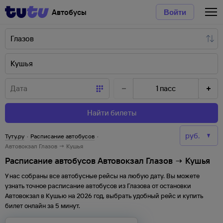
Автобусы
Войти
1
пасс
Найти билеты
Туту.ру
·
Расписание автобусов
·
Автовокзал Глазов → Кушья
Расписание автобусов Автовокзал Глазов → Кушья
У нас собраны все автобусные рейсы на любую дату. Вы можете
узнать точное расписание автобусов из
Глазова
от
остановки
Автовокзал
в
Кушью
на
2026
год, выбрать удобный рейс и купить
билет онлайн за 5 минут.