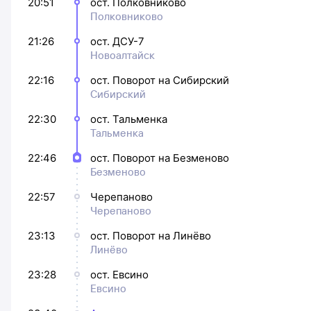
20:51
ост. Полковниково
Полковниково
21:26
ост. ДСУ-7
Новоалтайск
22:16
ост. Поворот на Сибирский
Сибирский
22:30
ост. Тальменка
Тальменка
22:46
ост. Поворот на Безменово
Безменово
22:57
Черепаново
Черепаново
23:13
ост. Поворот на Линёво
Линёво
23:28
ост. Евсино
Евсино