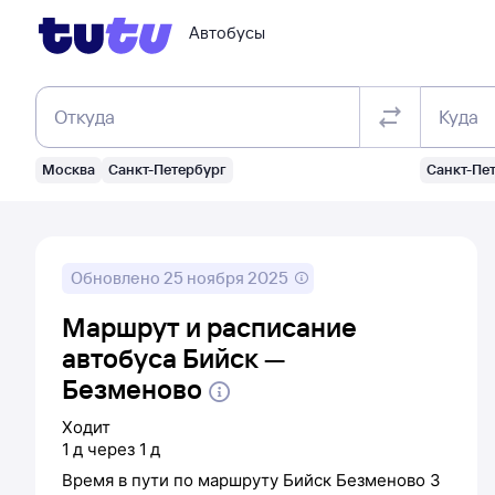
Автобусы
Откуда
Куда
Москва
Санкт-Петербург
Санкт-Пе
Обновлено
25 ноября 2025
Маршрут и расписание
автобуса Бийск —
Безменово
Ходит
1
д
через
1
д
Время в пути по маршруту
Бийск
Безменово
3