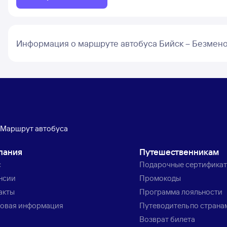
Информация о маршруте автобуса Бийск – Безмен
Маршрут автобуса
пания
Путешественникам
с
Подарочные сертифика
нсии
Промокоды
акты
Программа лояльности
овая информация
Путеводитель по страна
Возврат билета