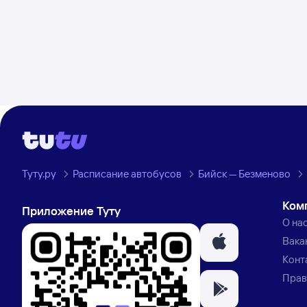
Туту.ру
Расписание автобусов
Бийск — Безменово
Ком
Приложение Туту
О на
Вака
Конт
Прав