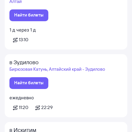
Алтай
Найти билеты
1
д
через
1
д
13:10
в Зудилово
Бирюзовая Катунь, Алтайский край - Зудилово
Найти билеты
ежедневно
11:20
22:29
в Искитим