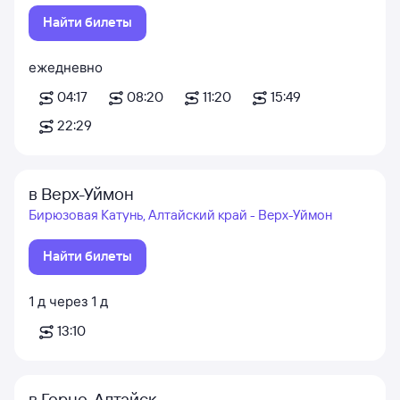
Найти билеты
ежедневно
04:17
08:20
11:20
15:49
22:29
в Верх-Уймон
Бирюзовая Катунь, Алтайский край - Верх-Уймон
Найти билеты
1
д
через
1
д
13:10
в Горно-Алтайск