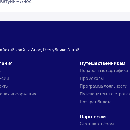
Катунь – Анос
тайский край → Анос, Республика Алтай
пания
Путешественникам
с
Подарочные сертифика
нсии
Промокоды
акты
Программа лояльности
овая информация
Путеводитель по страна
Возврат билета
Партнёрам
Стать партнёром