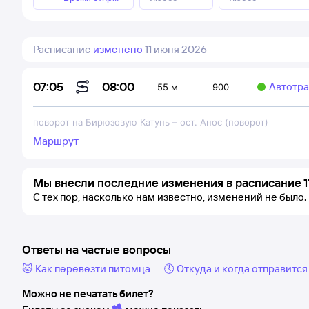
Расписание
изменено
11 июня 2026
08:00
07:05
Автотр
55 м
900
поворот на Бирюзовую Катунь
–
ост. Анос (поворот)
Маршрут
Мы внесли последние изменения в расписание 1
С тех пор, насколько нам известно, изменений не было.
Ответы на частые вопросы
🐱 Как перевезти питомца
🕔 Откуда и когда отправится
Можно не печатать билет?