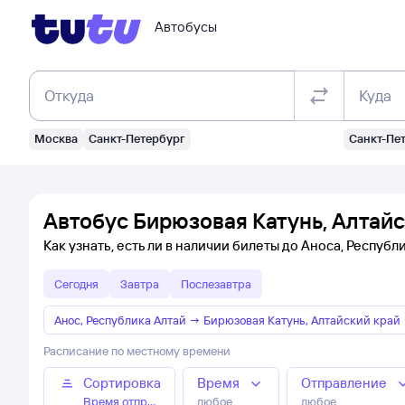
Автобусы
Откуда
Куда
Москва
Санкт-Петербург
Санкт-Пе
Автобус Бирюзовая Катунь, Алтайс
Как узнать, есть ли в наличии билеты до Аноса, Республ
Сегодня
Завтра
Послезавтра
Анос, Республика Алтай
→
Бирюзовая Катунь, Алтайский край
Расписание по местному времени
Сортировка
Время
Отправление
Время отправления
любое
любое