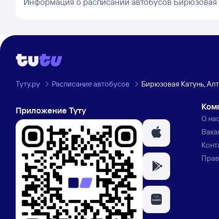
Информация о расписании автобусов Бирюзовая 
Туту.ру
Расписание автобусов
Бирюзовая Катунь, Ал
Ком
Приложение Туту
О на
Вака
Конт
Прав