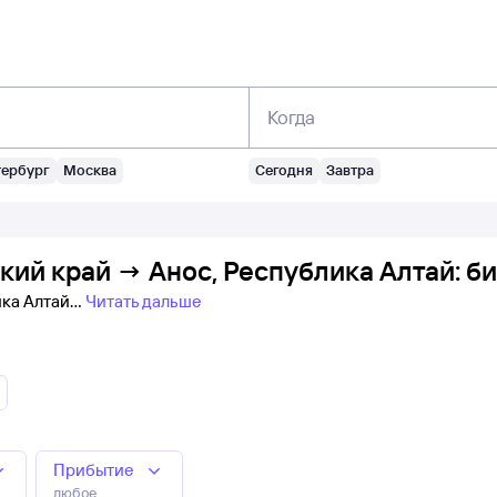
Когда
тербург
Москва
Сегодня
Завтра
кий край → Анос, Республика Алтай: б
ика Алтай
Читать дальше
Прибытие
любое