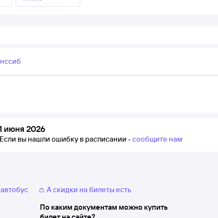
анссиб
1 июня 2026
Если вы нашли ошибку в расписании -
сообщите нам
 автобус
👛 А скидки на билеты есть
По каким документам можно купить
билет на сайте?