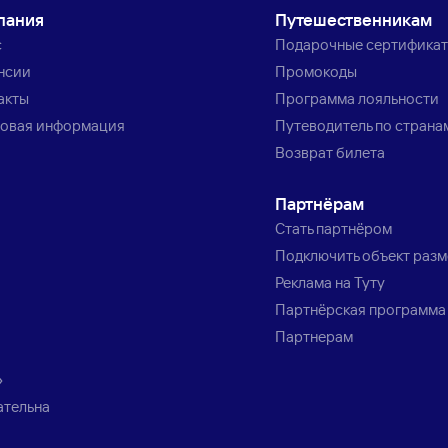
пания
Путешественникам
с
Подарочные сертифика
нсии
Промокоды
акты
Программа лояльности
овая информация
Путеводитель по страна
Возврат билета
Партнёрам
Стать партнёром
Подключить объект раз
Реклама на Туту
Партнёрская программа
Партнерам
»
ательна