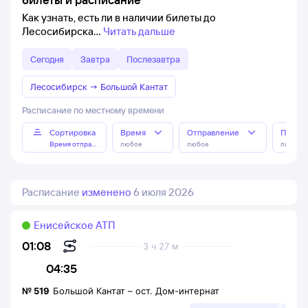
Как узнать, есть ли в наличии билеты до
Лесосибирска
Читать дальше
Сегодня
Завтра
Послезавтра
Лесосибирск
→
Большой Кантат
Расписание по местному времени
Сортировка
Время
Отправление
Прибы
Время отправления
любое
любое
любое
Расписание
изменено
6 июля 2026
Енисейское АТП
01:08
3 ч 27 м
04:35
№
519
Большой Кантат
–
ост. Дом-интернат