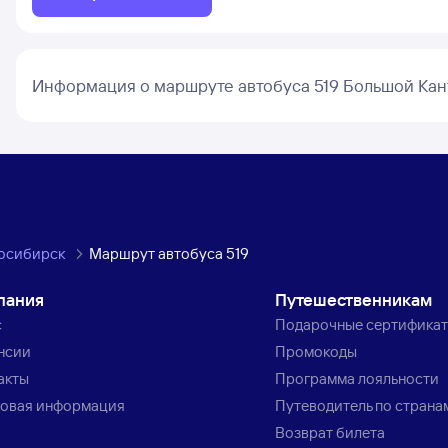
Информация о маршруте автобуса 519 Большой Кан
сосибирск
Маршрут автобуса 519
пания
Путешественникам
с
Подарочные сертифика
нсии
Промокоды
акты
Программа лояльности
овая информация
Путеводитель по страна
Возврат билета