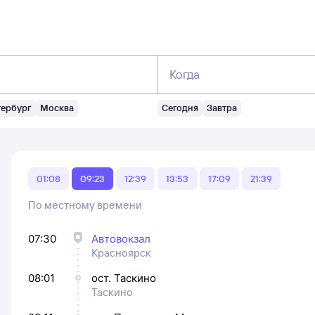
Когда
тербург
Москва
Сегодня
Завтра
01:08
09:23
12:39
13:53
17:09
21:39
По местному времени
07:30
Автовокзал
Красноярск
08:01
ост. Таскино
Таскино