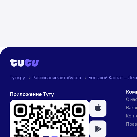
Туту.ру
Расписание автобусов
Большой Кантат — Ле
Ком
Приложение Туту
О на
Вака
Конт
Прав