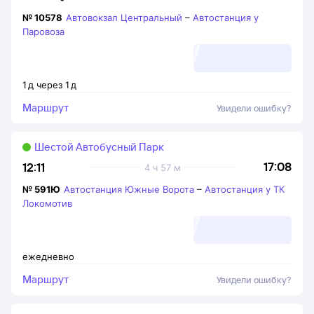
№
10578
Автовокзал Центральный
–
Автостанция у
Паровоза
1
д
через
1
д
Маршрут
Увидели ошибку?
Шестой Автобусный Парк
17:08
12:11
4 ч 57 м
№
591Ю
Автостанция Южные Ворота
–
Автостанция у ТК
Локомотив
ежедневно
Маршрут
Увидели ошибку?