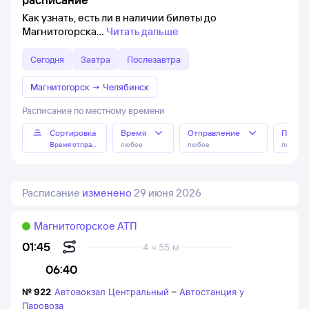
Как узнать, есть ли в наличии билеты до
Магнитогорска
Читать дальше
Сегодня
Завтра
Послезавтра
Магнитогорск
→
Челябинск
Расписание по местному времени
Сортировка
Время
Отправление
Прибы
Время отправления
любое
любое
любое
Расписание
изменено
29 июня 2026
Магнитогорское АТП
01:45
4 ч 55 м
06:40
№
922
Автовокзал Центральный
–
Автостанция у
Паровоза