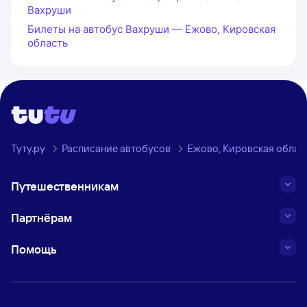
Вахруши
Билеты на автобус Вахруши — Ежово, Кировская
область
Туту.ру
Расписание автобусов
Ежово, Кировская облас
Путешественникам
Партнёрам
Помощь