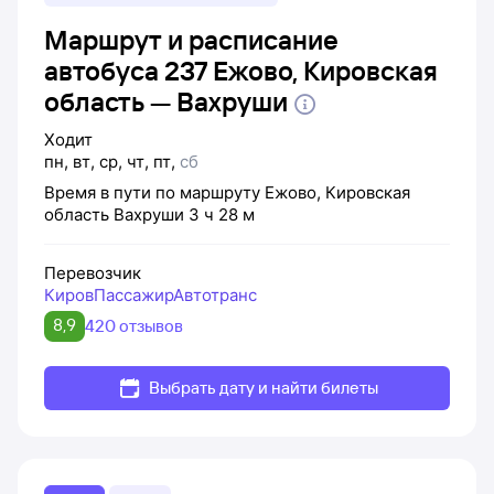
Маршрут и расписание
автобуса 237 Ежово, Кировская
область — Вахруши
Ходит
пн
,
вт
,
ср
,
чт
,
пт
,
сб
Время в пути по маршруту
Ежово, Кировская
область
Вахруши
3 ч 28 м
Перевозчик
КировПассажирАвтотранс
8,9
420 отзывов
Выбрать дату и найти билеты